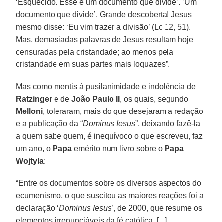
‘Esquecido. Esse é um documento que divide’. ’Um
documento que divide’. Grande descoberta! Jesus
mesmo disse: ‘Eu vim trazer a divisão’ (Lc 12, 51).
Mas, demasiadas palavras de Jesus resultam hoje
censuradas pela cristandade; ao menos pela
cristandade em suas partes mais loquazes”.
Mas como mentis à pusilanimidade e indolência de
Ratzinger
e de
João Paulo II
, os quais, segundo
Melloni
, toleraram, mais do que desejaram a redação
e a publicação da “
Dominus Iesus
”, deixando fazê-la
a quem sabe quem, é inequívoco o que escreveu, faz
um ano, o
Papa
emérito num livro sobre o
Papa
Wojtyla
:
“Entre os documentos sobre os diversos aspectos do
ecumenismo, o que suscitou as maiores reações foi a
declaração ‘
Dominus Iesus
’, de 2000, que resume os
elementos irrenunciáveis da fé católica. [...]