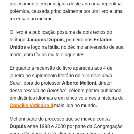
precisamente em princípios deste ano uma repentina
polêmica, causada principalmente por um livro e uma
recensão ao mesmo.
O livro é a publicação póstuma de dois textos do
teólogo
Jacques Dupuis
, primeiro nos
Estados
Unidos
e logo na
Itália
, no décimo aniversário de sua
morte, com títulos muito eloqüentes:
Enquanto a recensão do livro apareceu aos 4 de
janeiro no suplemento literário do “
Corriere della
Sera
”, obra do professor
Alberto Melloni
, diretor
dessa “
escola de Bolonha
”, célebre por ter publicado
em distintos idiomas e em cinco volumes a história do
Concílio Vaticano II
mais lida no mundo.
Melloni parte do processo que se moveu contra
Dupuis
entre 1998 e 2000 por parte da Congregação
para a Doutrina da Fé, dirigida nessa época pelo