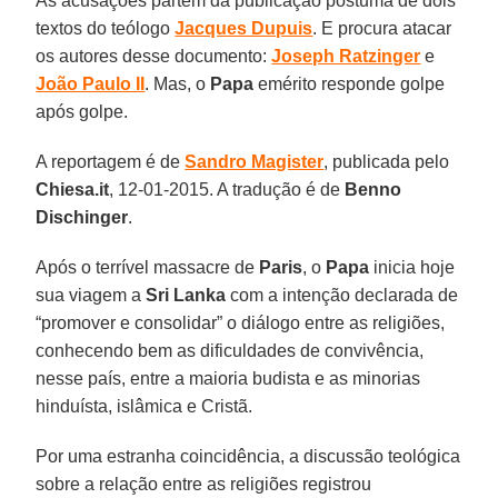
As acusações partem da publicação póstuma de dois
textos do teólogo
Jacques Dupuis
. E procura atacar
os autores desse documento:
Joseph Ratzinger
e
João Paulo II
. Mas, o
Papa
emérito responde golpe
após golpe.
A reportagem é de
Sandro Magister
, publicada pelo
Chiesa.it
, 12-01-2015. A tradução é de
Benno
Dischinger
.
Após o terrível massacre de
Paris
, o
Papa
inicia hoje
sua viagem a
Sri Lanka
com a intenção declarada de
“promover e consolidar” o diálogo entre as religiões,
conhecendo bem as dificuldades de convivência,
nesse país, entre a maioria budista e as minorias
hinduísta, islâmica e Cristã.
Por uma estranha coincidência, a discussão teológica
sobre a relação entre as religiões registrou