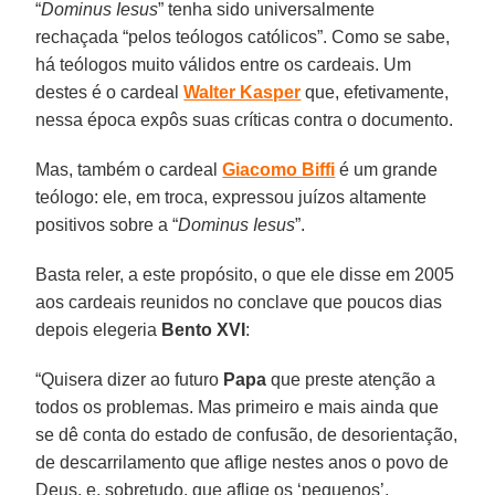
“
Dominus Iesus
” tenha sido universalmente
rechaçada “pelos teólogos católicos”. Como se sabe,
há teólogos muito válidos entre os cardeais. Um
destes é o cardeal
Walter Kasper
que, efetivamente,
nessa época expôs suas críticas contra o documento.
Mas, também o cardeal
Giacomo Biffi
é um grande
teólogo: ele, em troca, expressou juízos altamente
positivos sobre a “
Dominus Iesus
”.
Basta reler, a este propósito, o que ele disse em 2005
aos cardeais reunidos no conclave que poucos dias
depois elegeria
Bento XVI
:
“Quisera dizer ao futuro
Papa
que preste atenção a
todos os problemas. Mas primeiro e mais ainda que
se dê conta do estado de confusão, de desorientação,
de descarrilamento que aflige nestes anos o povo de
Deus, e, sobretudo, que aflige os ‘pequenos’.