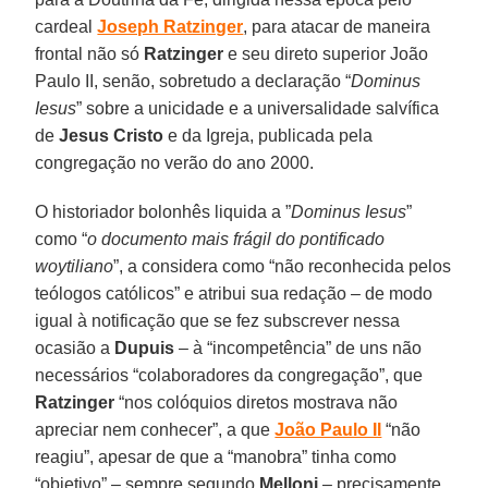
cardeal
Joseph Ratzinger
, para atacar de maneira
frontal não só
Ratzinger
e seu direto superior João
Paulo II, senão, sobretudo a declaração “
Dominus
Iesus
” sobre a unicidade e a universalidade salvífica
de
Jesus Cristo
e da Igreja, publicada pela
congregação no verão do ano 2000.
O historiador bolonhês liquida a ”
Dominus Iesus
”
como “
o documento mais frágil do pontificado
woytiliano
”, a considera como “não reconhecida pelos
teólogos católicos” e atribui sua redação – de modo
igual à notificação que se fez subscrever nessa
ocasião a
Dupuis
– à “incompetência” de uns não
necessários “colaboradores da congregação”, que
Ratzinger
“nos colóquios diretos mostrava não
apreciar nem conhecer”, a que
João Paulo II
“não
reagiu”, apesar de que a “manobra” tinha como
“objetivo” – sempre segundo
Melloni
– precisamente