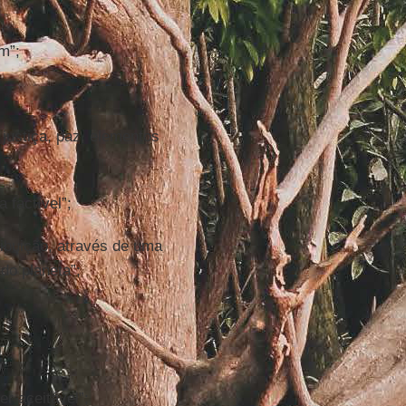
m”;
 justiça, paz, elementos
 factível”;
ibuição, através de uma
do planeta”;
r aceitável”;