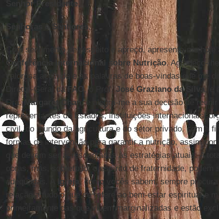
Senhor Presidente
,
Senhoras e Senhores
,
Com sentimento de respeito e apreço, apresento-me hoje 
Conferência Internacional sobre Nutrição
. Agradeço-lh
calorosa acolhida e as palavras de boas-vindas que me di
Diretor-Geral da
FAO
, o Prof.
José Graziano da Silva
, e
Dra.
Margaret Chan
, e alegra-me a sua decisão de reuni
representantes de Estados, instituições internacionais, o
civil, do mundo da agricultura e do setor privado, com a fi
formas de intervenção para garantir a nutrição, assim c
que devem ser acrescentadas às estratégias atuais. A tota
obras, mas, sobretudo, o espírito de fraternidade, podem 
adequadas. A
Igreja
, como vocês sabem, sempre procura e
relação a tudo o que se refere ao bem-estar espiritual e m
primeiramente das que vivem marginalizadas e estão excl