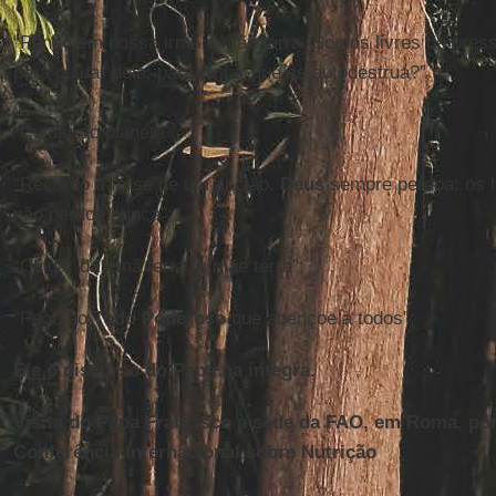
“Penso em nossa irmã e mãe terra. Somos livres de press
para cuidar dela, para evitar que se autodestrua?”
“Cuidar do planeta”;
“Recordo a frase de um ancião.
Deus
sempre perdoa; os h
não perdoa nunca”;
“Cuidar da irmã terra, a mãe terra”;
“Peço ao
Todo Poderoso
que abençoe a todos”;
Eis o discurso do Papa na íntegra.
Visita do Papa Francisco à sede da FAO, em Roma, po
Conferência Internacional sobre Nutrição