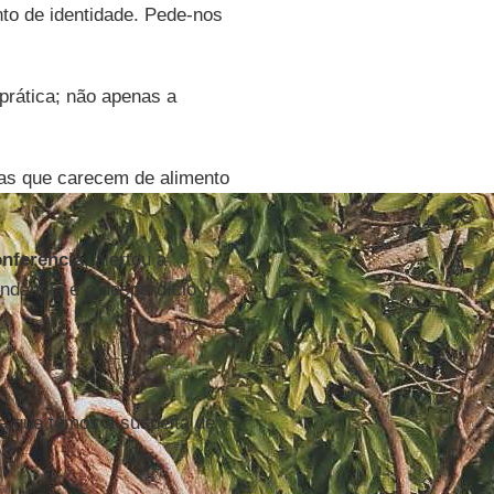
to de identidade. Pede-nos
prática; não apenas a
las que carecem de alimento
nferência
, alertou a
ndância e o desperdício
ra que temos a suspeita de