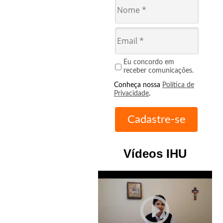
Eu concordo em
receber comunicações.
Conheça nossa
Política de
Privacidade
.
Vídeos IHU
play_circle_outline