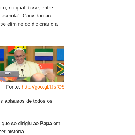
co, no qual disse, entre
o esmola”. Convidou ao
se elimine do dicionário a
Fonte:
http://goo.gl/lJsfO5
os aplausos de todos os
, que se dirigiu ao
Papa
em
r história”.