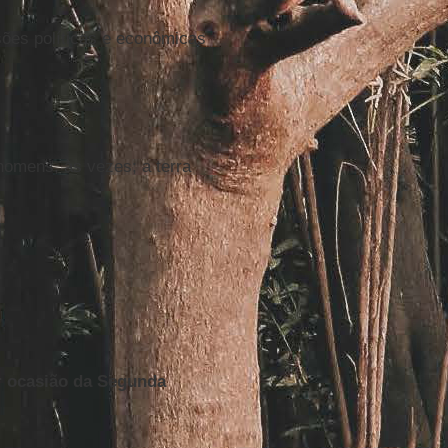
ões políticas e econômicas
omens, às vezes; a terra
r ocasião da Segunda