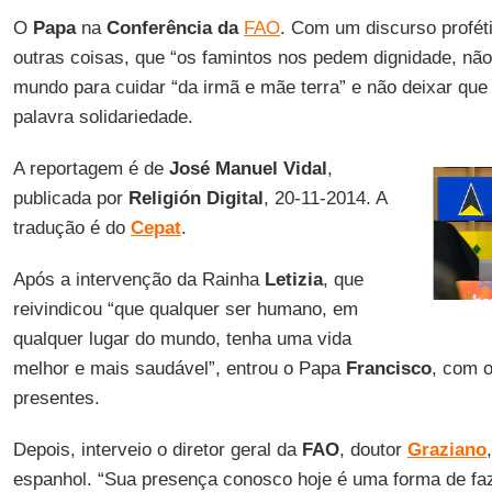
O
Papa
na
Conferência da
FAO
. Com um discurso proféti
outras coisas, que “os famintos nos pedem dignidade, nã
mundo para cuidar “da irmã e mãe terra” e não deixar que 
palavra solidariedade.
A reportagem é de
José Manuel Vidal
,
publicada por
Religión Digital
, 20-11-2014. A
tradução é do
Cepat
.
Após a intervenção da Rainha
Letizia
, que
reivindicou “que qualquer ser humano, em
qualquer lugar do mundo, tenha uma vida
melhor e mais saudável”, entrou o Papa
Francisco
, com 
presentes.
Depois, interveio o diretor geral da
FAO
, doutor
Graziano
espanhol. “Sua presença conosco hoje é uma forma de faze