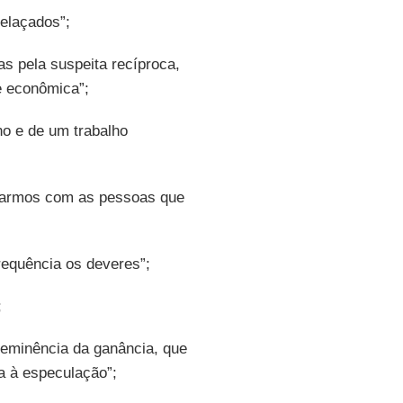
elaçados”;
s pela suspeita recíproca,
e econômica”;
o e de um trabalho
uparmos com as pessoas que
requência os deveres”;
;
reeminência da ganância, que
a à especulação”;