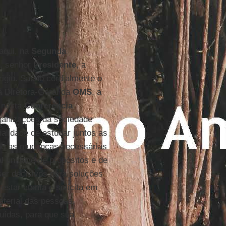
aqui, na
Segunda
e, senhor
Presidente
, a
rigiu. Saúdo cordialmente o
 a Diretora-Geral da
OMS
, a
r nesta
Conferência
rganizações da sociedade
nalidade de estudar juntos as
omo as mudanças necessárias
l unidade de propósitos e de
ser decisivos para soluções
star atenta e solícita em
aterial das pessoas,
uídas, para que sua