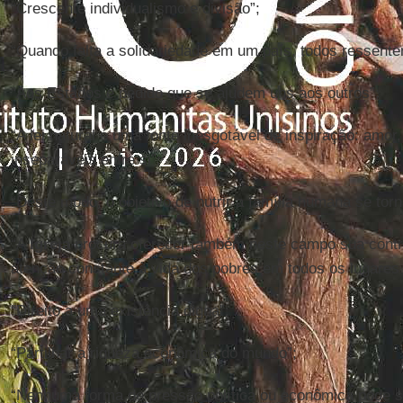
“Crescente individualismo e divisão”;
“Quando falta a solidariedade em um país, todos ressente
“Aos Estados é pedido que se ajudem uns aos outros”;
“A lei natural é uma fonte inesgotável de inspiração: amor,
inseparáveis entre si”;
“Deste modo, o objetivo de nutrir a família humana se torna
“A
Igreja
procura oferecer também neste campo sua contr
atenção constante à vida dos pobres em todos os lugares 
“Direito a uma existência digna”;
“Partilhar a riqueza econômica do mundo”;
“Nenhuma forma de pressão política ou econômica pode se