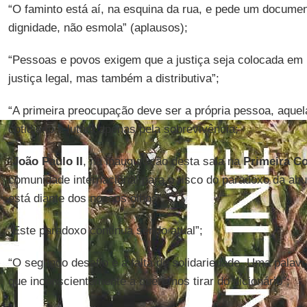
“O faminto está aí, na esquina da rua, e pede um documen
dignidade, não esmola” (aplausos);
“Pessoas e povos exigem que a justiça seja colocada em 
justiça legal, mas também a distributiva”;
“A primeira preocupação deve ser a própria pessoa, aque
cotidiano e lutam apenas pela sobrevivência;
“
João Paulo II
, na inauguração desta sala na
Primeira Co
comunidade internacional para o risco do paradoxo da abu
está diante dos nossos olhos”;
“Este paradoxo continua sendo atual”;
“O segundo desafio é a falta de solidariedade. Uma palav
que inconscientemente a queremos tirar do dicionário”;