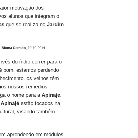
maior motivação dos
ovos alunos que integram o
as
que se realiza no
Jardim
 Bioma Cerrado
, 10-10-2014.
nvés do índio correr para o
o é bom, estamos perdendo
nhecimento, os velhos têm
 nos nossos remédios”,
ega o nome para a
Apinaje
.
Apinajé
estão focados na
ultural, visando também
 vem aprendendo em módulos