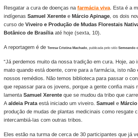
Resgatar a cura de doenças na
farmácia viva
. Esta é a 
indígenas
Samuel Xerente
e
Márcio Apinage
, os dois n
curso de
Viveiro e Produção de Mudas Florestais Nativ
Botânico de Brasília
até hoje (sexta, 10).
A reportagem é de
Teresa Cristina Machado
, publicada pelo sitío
Semeando o
“Já perdemos muito da nossa tradição em cura. Hoje, ao i
mato quando está doente, corre para a farmácia, isto nã
nossos remédios. Não temos biblioteca para passar o co
que repassar para os jovens, porque a gente confia mais
lamenta
Samuel Xerente
que se mudou da tribo que carr
A
aldeia Prata
está iniciado um viveiro.
Samuel
e
Márcio
produção de mudas de plantas medicinais como resgate c
intercambiá-las com outras tribos.
Eles estão na turma de cerca de 30 participantes que já