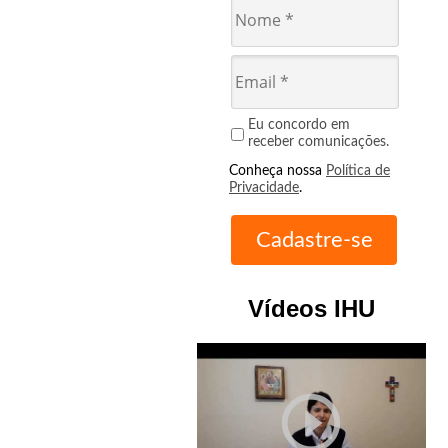
Eu concordo em
receber comunicações.
Conheça nossa
Política de
Privacidade
.
Vídeos IHU
play_circle_outline