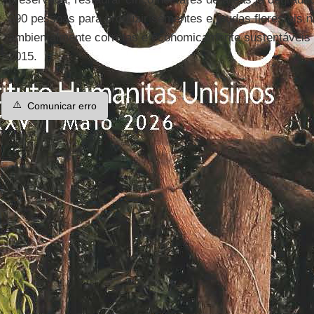
390 pessoas para produzir sementes e mudas florestais 
ambientalmente corretas e economicamente sustentáveis 
2015.
⚠️
Comunicar erro