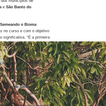
 dos municípios de
a
e
São Banto do
Semeando o Bioma
as no curso e com o objetivo
 significativa. “É a primeira
um valor agregado que é a
ém e o que vamos passar no
ação de áreas degradadas,
ação de substratos,
ática no viveiro.
da
Rede de Sementes do
r 3.600 árvores matrizes do
ares cada como área
das; capacitar tecnicamente