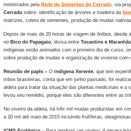
ministrados pela
Rede de Sementes do Cerrado
, via pro
Cerrado
sobre: identificação de árvores e madeira do
bio
matrizes, coleta de sementes, produção de mudas nativas
Depois de mais de 20 horas de viagem de ônibus, desde 
no
Bico do Papagaio
, divisa entre
Tocantins e Maranhã
indígenas estão animados com o primeiro dia de curso, 
sobre produção de mudas e organização de viveiros com 
Reunião de pajés –
O
indígena Xerente
, que tem experiê
tribos brasileiras, conta que em junho passado, foi realiz
aldeia para tratar da situação das plantas medicinais e a 
levou seu remédio, porque eles são diferentes entre as tri
No viveiro da aldeia, há três mil mudas produzidas em c
a 20 mil até maio de 2015 incluindo frutíferas, oleaginosas
ICMS Ecológico –
Para produzir um viveiro, é necessário 