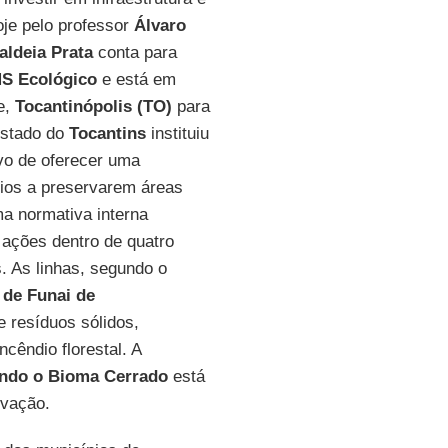
oje pelo professor
Álvaro
aldeia Prata
conta para
S Ecológico
e está em
e,
Tocantinópolis (TO)
para
estado do
Tocantins
instituiu
vo de oferecer uma
pios a preservarem áreas
a normativa interna
 ações dentro de quatro
. As linhas, segundo o
 de Funai de
e resíduos sólidos,
cêndio florestal. A
ndo o Bioma Cerrado
está
rvação.