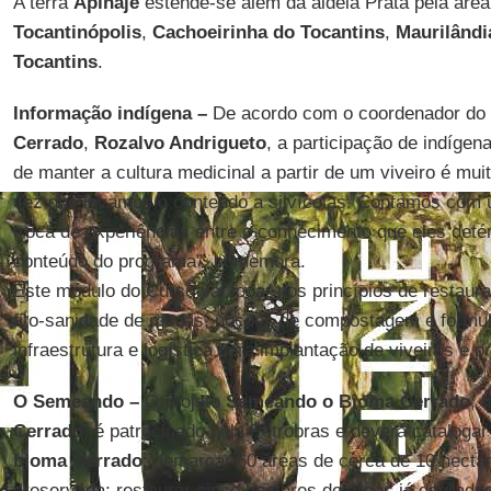
A terra
Apinajé
estende-se além da aldeia Prata pela área
Tocantinópolis
,
Cachoeirinha do Tocantins
,
Maurilândi
Tocantins
.
Informação indígena –
De acordo com o coordenador do
Cerrado
,
Rozalvo Andrigueto
, a participação de indígen
de manter a cultura medicinal a partir de um viveiro é muito
vez que levamos o conteúdo a silvícolas. Contamos com 
troca de experiências entre o conhecimento que eles det
conteúdo do programa”, comemora.
Este módulo do Curso vai focar nos princípios de restaur
fito-sanidade de mudas, noções de compostagem e formul
infraestrutura e logística para implantação de viveiros e pr
O Semeando –
O projeto
Semeando o Bioma Cerrado
, 
Cerrado
, é patrocinado pela Petrobras e deverá cataloga
bioma Cerrado
; demarcar 60 áreas de cerca de 10 hect
preservada; restaurar cinco hectares de áreas já degrada