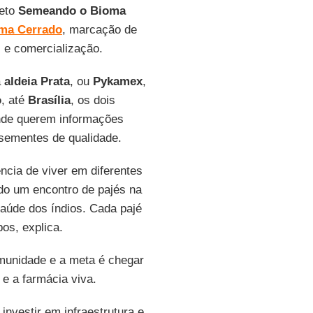
jeto
Semeando o Bioma
ma Cerrado
, marcação de
 e comercialização.
a
aldeia Prata
, ou
Pykamex
,
o
, até
Brasília
, os dois
onde querem informações
sementes de qualidade.
ncia de viver em diferentes
ado um encontro de pajés na
saúde dos índios. Cada pajé
bos, explica.
omunidade e a meta é chegar
 e a farmácia viva.
investir em infraestrutura e