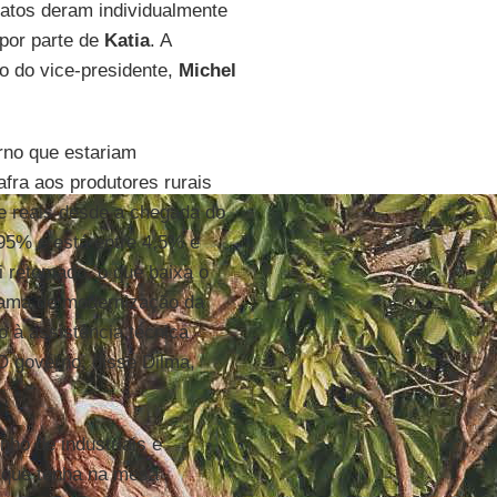
datos deram individualmente
 por parte de
Katia
. A
o do vice-presidente,
Michel
erno que estariam
afra aos produtores rurais
de reais desde a chegada do
,95% e está entre 4,5% e
i retomado, o que baixa o
grama de modernização da
o à assistência técnica
O governo, disse Dilma,
nho de industriais e
o que tenha na mesa