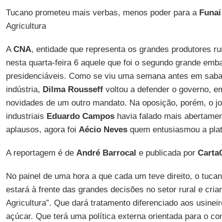
Tucano prometeu mais verbas, menos poder para a
Funai
Agricultura
A
CNA
, entidade que representa os grandes produtores ru
nesta quarta-feira 6 aquele que foi o segundo grande embat
presidenciáveis. Como se viu uma semana antes em saba
indústria,
Dilma Rousseff
voltou a defender o governo, e
novidades de um outro mandato. Na oposição, porém, o jo
industriais
Eduardo Campos
havia falado mais abertamen
aplausos, agora foi
Aécio Neves
quem entusiasmou a plat
A reportagem é de
André Barrocal
e publicada por
CartaC
No painel de uma hora a que cada um teve direito, o tucan
estará à frente das grandes decisões no setor rural e cria
Agricultura”. Que dará tratamento diferenciado aos usineir
açúcar. Que terá uma política externa orientada para o co