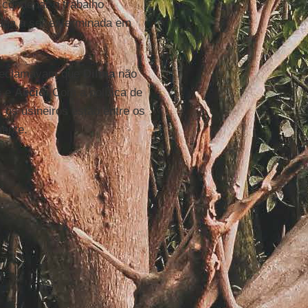
 condenar o trabalho
aga a ser exterminada em
l reclamavam que
Dilma
não
s
e
Aécio
. Com a política de
 os usineiros estão entre os
mente.