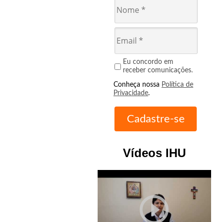
Eu concordo em
receber comunicações.
Conheça nossa
Política de
Privacidade
.
Vídeos IHU
play_circle_outline