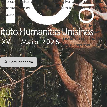
representantes dos trabalhadores. Foi a única candidata a
escravo que às vezes é flagrado em fazendas. “É uma ch
nosso país.”
Nos bastidores da sabatina, ruralistas do setor de etano
havia tratado dos problemas dos usineiros, como
Campo
reajuste moderado de preços da gasolina na gestão Dilma,
maiores críticos da presidenta no meio empresarial atual
⚠️
Comunicar erro