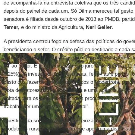
de acompanhá-la na entrevista coletiva que os três candi
depois do painel de cada um. Só Dilma mereceu tal gesto
senadora é filiada desde outubro de 2013 ao PMDB, partid
Temer,
e do ministro da Agricultura,
Neri Geller.
A presidenta centrou fogo na defesa das políticas do gov
beneficiando o setor. O crédito público destinado a cada s
subiu, disse ela, de 22 bilhões de reais para 180 bilhões 
PT
ao poder. E ficou mais barato (o juro ia de 8,75% a 11
6,25%). O investimento em estradas, ferrovias e portos fo
custo dos fazendeiros. Foram criados o Moderfrota, pro
frota de tratores, o seguro-agrícola e uma agência de apoi
voltada para os pequenos e médios produtores, a Anater. 
trabalha por uma “classe média rural”.
Questionada sobre uma lei de terceirização trabalhista, so
produtores rurais, Dilma repetiu que apoia uma discussã