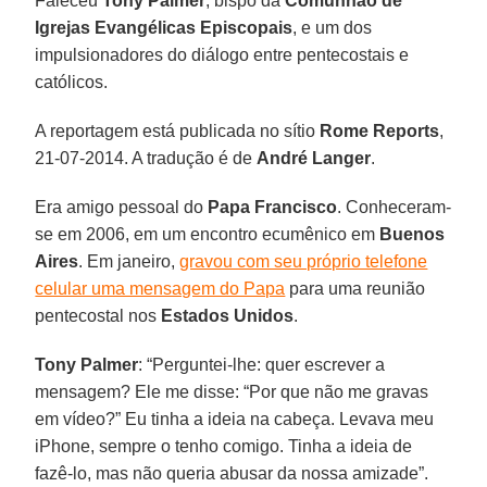
Faleceu
Tony Palmer
, bispo da
Comunhão de
Igrejas Evangélicas Episcopais
, e um dos
impulsionadores do diálogo entre pentecostais e
católicos.
A reportagem está publicada no sítio
Rome Reports
,
21-07-2014. A tradução é de
André Langer
.
Era amigo pessoal do
Papa Francisco
. Conheceram-
se em 2006, em um encontro ecumênico em
Buenos
Aires
. Em janeiro,
gravou com seu próprio telefone
celular uma mensagem do Papa
para uma reunião
pentecostal nos
Estados Unidos
.
Tony Palmer
: “Perguntei-lhe: quer escrever a
mensagem? Ele me disse: “Por que não me gravas
em vídeo?” Eu tinha a ideia na cabeça. Levava meu
iPhone, sempre o tenho comigo. Tinha a ideia de
fazê-lo, mas não queria abusar da nossa amizade”.