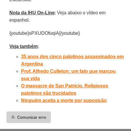
Nota da IHU On-Line
: Veja abaixo o vídeo em
espanhol.
{youtube}sPXUDOfuqiA{/youtube}
Veja também
:
35 anos dos cinco palotinos assassinados em
Argentina
Prof. Alfredo Culleton: um fato que marcou
sua vida
O massacre de San Patricio. Religiosos
palotinos são trucidados
Ninguém aceita a morte por suposição
⚠️
Comunicar erro