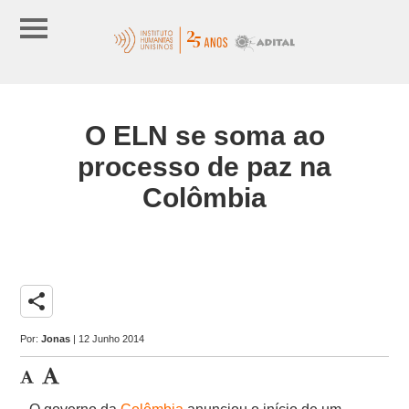
O ELN se soma ao
processo de paz na
Colômbia
share
Por:
Jonas
| 12 Junho 2014