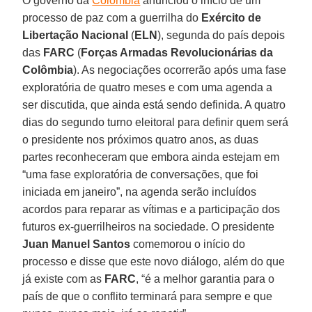
O governo da
Colômbia
anunciou o início de um
processo de paz com a guerrilha do
Exército de
Libertação Nacional
(
ELN
), segunda do país depois
das
FARC
(
Forças Armadas Revolucionárias da
Colômbia
). As negociações ocorrerão após uma fase
exploratória de quatro meses e com uma agenda a
ser discutida, que ainda está sendo definida. A quatro
dias do segundo turno eleitoral para definir quem será
o presidente nos próximos quatro anos, as duas
partes reconheceram que embora ainda estejam em
“uma fase exploratória de conversações, que foi
iniciada em janeiro”, na agenda serão incluídos
acordos para reparar as vítimas e a participação dos
futuros ex-guerrilheiros na sociedade. O presidente
Juan Manuel Santos
comemorou o início do
processo e disse que este novo diálogo, além do que
já existe com as
FARC
, “é a melhor garantia para o
país de que o conflito terminará para sempre e que