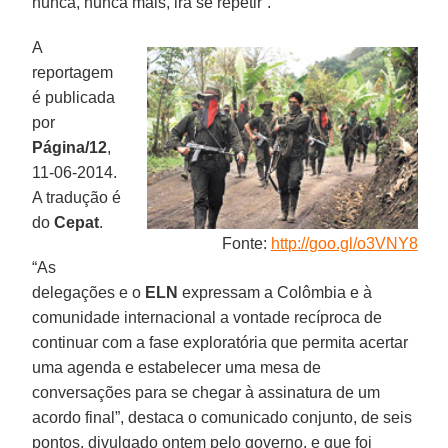
nunca, nunca mais, irá se repetir”.
A
reportagem
é publicada
por
Página/12
,
11-06-2014.
A tradução é
do
Cepat
.
Fonte:
http://goo.gl/o3VNY8
“As
delegações e o
ELN
expressam a Colômbia e à
comunidade internacional a vontade recíproca de
continuar com a fase exploratória que permita acertar
uma agenda e estabelecer uma mesa de
conversações para se chegar à assinatura de um
acordo final”, destaca o comunicado conjunto, de seis
pontos, divulgado ontem pelo governo, e que foi