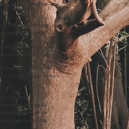
nto. Também integram este
m o resultado esperado, mas
Vietnã
e
Costa Rica
.
rica Central
, aborda casos
socioeconômicas.
 consumiu 16 milhões de
tal da poluição que causa o
ais favorável. O
e hectares por ano na
adíssimos esforços de
omias e meios de vida