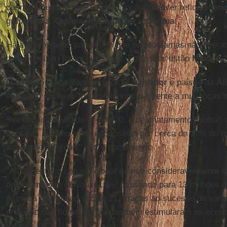
desmatamento e emissões ou para promover reflorestame
grupo
Índia
,
Quênia
,
Madagascar
e
Guiana
.
Há ainda aqueles países em que os programas não tivera
mesmo assim foram benéficos. Entre eles estão
México
,
O terceiro grupo, formado por
El Salvador
e países da
Áf
em que o sucesso foi devido principalmente a mudanças 
"Na década de 90 do século 20, o desmatamento (global)
hectares por ano e foi responsável por cerca de 17% do to
aquecimento global", diz o documento.
"Atualmente, o cenário global parece consideravelmente m
desmatamento diminuiu 19%, passando para 13 milhões d
primeira década do século 21, graças ao sucesso de vari
proteção das florestas, que também estimularam as econ
locais".