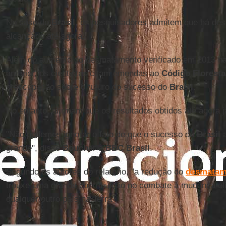
No caso do
Brasil
, os pesquisadores admitem que há des
alcançado até agora.
Além do aumento do desmatamento verificado em 2013 n
anterior, os cientistas citam emendas ao
Código Floresta
preocupação sobre o futuro do sucesso do
Brasil
.
No entanto, afirmam que os resultados obtidos até agora j
"Não podemos ignorar o fato de que o sucesso do
Brasil
a
grande", disse
Bouche
r à
BBC Brasil
.
Segundo os autores do relatório, "a redução do
desmatam
trouxe uma grande contribuição no combate à mudança cl
qualquer outro país na Terra".