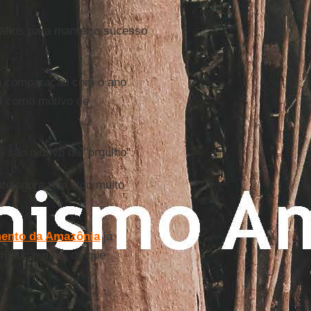
afios para manter o sucesso
a comparação com o ano
l
como motivo de
á são motivo de "orgulho".
té agora tem sido muito
ento da Amazônia
já
imática, mais do que