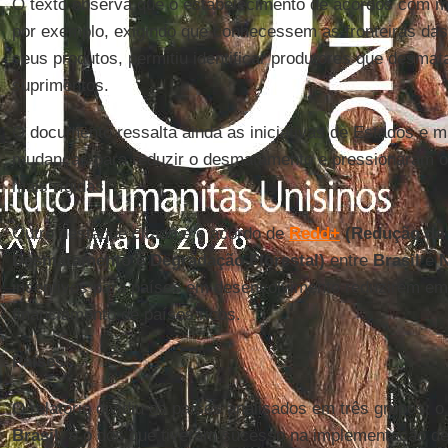
O texto observa que o estabelecimento de acordos com m
por exemplo, exigindo que conhecessem as fronteiras d
seus produtos, permitiu identificar produtores que desmat
suprimentos.
O documento ressalta ainda as iniciativas de Estados e 
mudanças para reduzir o desmatamento e pressionaram o 
mais rígidas.
Outro destaque citado é o acordo de
Redd+
(Redução de
Desmatamento e Degradação Florestal)
entre
Brasil
e
incentivos para países em desenvolvimento reduzirem em
financiamento de países ricos.
Países
O relatório dividiu os países analisados em três grupos: o
Brasil
, é o dos que tiveram sucesso na implementação de