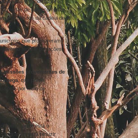
atadouros e exportadores,
as fazendas de onde compram
am e excluí-los da cadeia de
municípios que promoveram
governo federal por ações
 Emissões provenientes de
Noruega
, que prevê
issões, por meio de
 primeiro, onde está o
 programas para reduzir