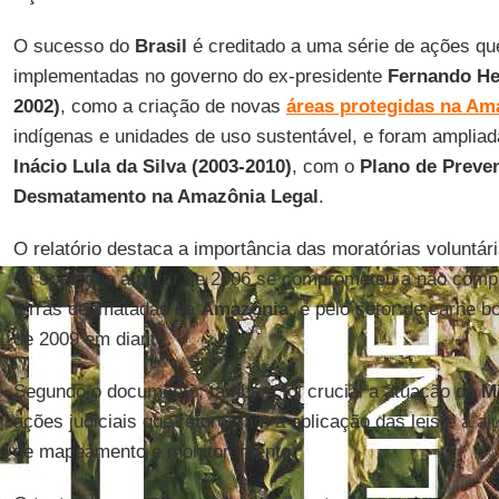
O sucesso do
Brasil
é creditado a uma série de ações q
implementadas no governo do ex-presidente
Fernando He
2002)
, como a criação de novas
áreas protegidas na Am
indígenas e unidades de uso sustentável, e foram amplia
Inácio Lula da Silva (2003-2010)
, com o
Plano de Preve
Desmatamento na Amazônia Legal
.
O relatório destaca a importância das moratórias voluntári
da soja, que a partir de 2006 se comprometeu a não comp
terras desmatadas da
Amazônia
, e pelo setor de carne 
de 2009 em diante.
Segundo o documento, também foi crucial a atuação do
M
ações judiciais que reforçaram a aplicação das leis e a 
de mapeamento e monitoramento.