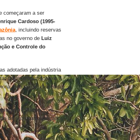
ue começaram a ser
nrique Cardoso (1995-
azônia
, incluindo reservas
das no governo de
Luiz
nção e Controle do
as adotadas pela indústria
rar grãos produzidos em
bovina, que seguiu o exemplo
inistério Público
, com
ajuda de sistemas avançados