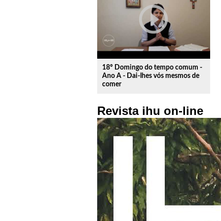
play_circle_outline
18º Domingo do tempo comum -
Ano A - Dai-lhes vós mesmos de
comer
Revista ihu on-line