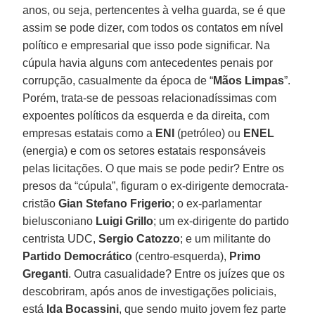
anos, ou seja, pertencentes à velha guarda, se é que
assim se pode dizer, com todos os contatos em nível
político e empresarial que isso pode significar. Na
cúpula havia alguns com antecedentes penais por
corrupção, casualmente da época de “
Mãos Limpas
”.
Porém, trata-se de pessoas relacionadíssimas com
expoentes políticos da esquerda e da direita, com
empresas estatais como a
ENI
(petróleo) ou
ENEL
(energia) e com os setores estatais responsáveis
pelas licitações. O que mais se pode pedir? Entre os
presos da “cúpula”, figuram o ex-dirigente democrata-
cristão
Gian Stefano Frigerio
; o ex-parlamentar
bielusconiano
Luigi Grillo
; um ex-dirigente do partido
centrista UDC,
Sergio Catozzo
; e um militante do
Partido Democrático
(centro-esquerda),
Primo
Greganti
. Outra casualidade? Entre os juízes que os
descobriram, após anos de investigações policiais,
está
Ida Bocassini
, que sendo muito jovem fez parte