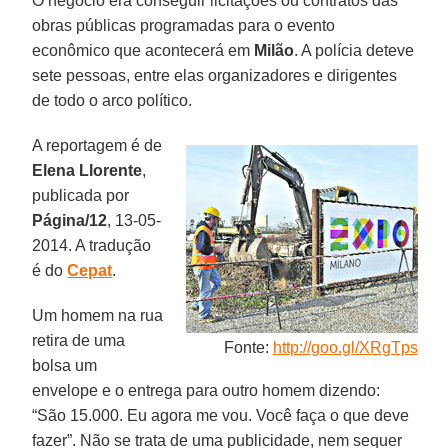
O negócio era conseguir licitações ou contratos das
obras públicas programadas para o evento
econômico que acontecerá em
Milão
. A polícia deteve
sete pessoas, entre elas organizadores e dirigentes
de todo o arco político.
A reportagem é de
Elena Llorente
,
publicada por
Página/12
, 13-05-
2014. A tradução
é do
Cepat
.
Um homem na rua
retira de uma
Fonte:
http://goo.gl/XRgTps
bolsa um
envelope e o entrega para outro homem dizendo:
“São 15.000. Eu agora me vou. Você faça o que deve
fazer”. Não se trata de uma publicidade, nem sequer