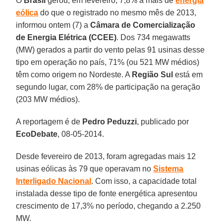
O
Brasil
gerou, em fevereiro, 7,8% a mais de
energia
eólica
do que o registrado no mesmo mês de 2013,
informou ontem (7) a
Câmara de Comercialização
de Energia Elétrica (CCEE)
. Dos 734 megawatts
(MW) gerados a partir do vento pelas 91 usinas desse
tipo em operação no país, 71% (ou 521 MW médios)
têm como origem no Nordeste. A
Região Sul
está em
segundo lugar, com 28% de participação na geração
(203 MW médios).
A reportagem é de
Pedro
Peduzzi
, publicado por
EcoDebate
, 08-05-2014.
Desde fevereiro de 2013, foram agregadas mais 12
usinas eólicas às 79 que operavam no
Sistema
Interligado Nacional
. Com isso, a capacidade total
instalada desse tipo de fonte energética apresentou
crescimento de 17,3% no período, chegando a 2.250
MW.