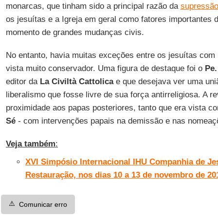
monarcas, que tinham sido a principal razão da
supressã
os jesuítas e a Igreja em geral como fatores importantes
momento de grandes mudanças civis.
No entanto, havia muitas exceções entre os jesuítas com 
vista muito conservador. Uma figura de destaque foi o
Pe.
editor da
La Civiltà Cattolica
e que desejava ver uma uniã
liberalismo que fosse livre de sua força antirreligiosa. A 
proximidade aos papas posteriores, tanto que era vista co
Sé
- com intervenções papais na demissão e nas nomeaçõ
Veja também
:
XVI Simpósio Internacional IHU Companhia de Je
Restauração, nos dias 10 a 13 de novembro de 20
⚠️
Comunicar erro