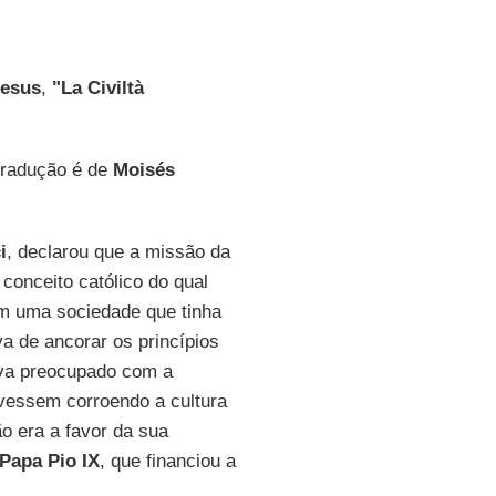
Jesus
,
"La Civiltà
 tradução é de
Moisés
i
, declarou que a missão da
 conceito católico do qual
 Em uma sociedade que tinha
va de ancorar os princípios
va preocupado com a
ivessem corroendo a cultura
ão era a favor da sua
Papa Pio IX
, que financiou a