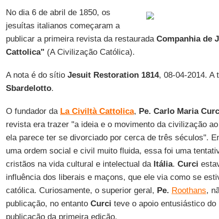
No dia 6 de abril de 1850, os
jesuítas italianos começaram a
publicar a primeira revista da restaurada
Companhia de 
Cattolica"
(A Civilização Católica).
A nota é do sítio
Jesuit Restoration 1814
, 08-04-2014. A
Sbardelotto
.
O fundador da
La Civiltà Cattolica
,
Pe. Carlo Maria Curc
revista era trazer "a ideia e o movimento da civilização ao
ela parece ter se divorciado por cerca de três séculos".
uma ordem social e civil muito fluida, essa foi uma tentati
cristãos na vida cultural e intelectual da
Itália
.
Curci
esta
influência dos liberais e maçons, que ele via como se est
católica. Curiosamente, o superior geral,
Pe.
Roothans
, n
publicação, no entanto
Curci
teve o apoio entusiástico do
publicação da primeira edição.