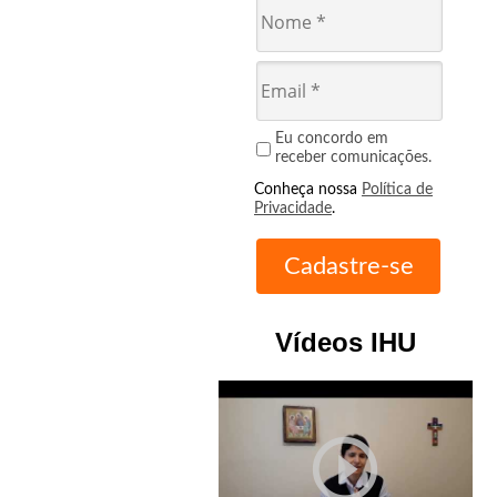
Eu concordo em
receber comunicações.
Conheça nossa
Política de
Privacidade
.
Vídeos IHU
play_circle_outline