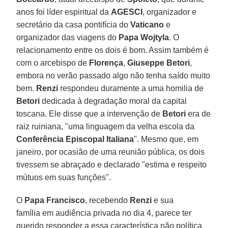
anos foi líder espiritual da
AGESCI
, organizador e
secretário da casa pontifícia do
Vaticano
e
organizador das viagens do
Papa Wojtyla
. O
relacionamento entre os dois é bom. Assim também é
com o arcebispo de
Florença
,
Giuseppe Betori
,
embora no verão passado algo não tenha saído muito
bem.
Renzi
respondeu duramente a uma homilia de
Betori
dedicada à degradação moral da capital
toscana. Ele disse que a intervenção de
Betori
era de
raiz ruiniana, "uma linguagem da velha escola da
Conferência Episcopal Italiana
". Mesmo que, em
janeiro, por ocasião de uma reunião pública, os dois
tivessem se abraçado e declarado "estima e respeito
mútuos em suas funções".
O
Papa Francisco
, recebendo
Renzi
e sua
família em audiência privada no dia 4, parece ter
querido responder a essa característica não política