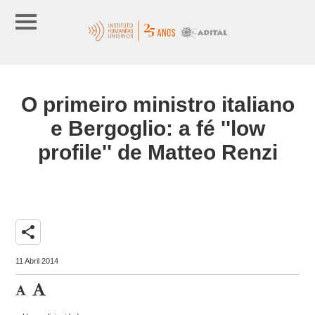
O primeiro ministro italiano
e Bergoglio: a fé ''low
profile'' de Matteo Renzi
share
11 Abril 2014