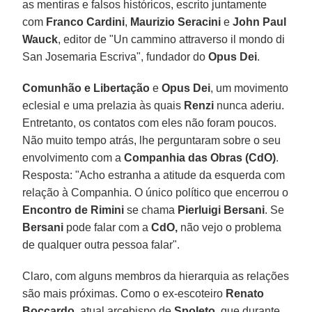
as mentiras e falsos históricos, escrito juntamente
com
Franco Cardini
,
Maurizio Seracini
e
John Paul
Wauck
, editor de "Un cammino attraverso il mondo di
San Josemaria Escriva", fundador do
Opus Dei
.
Comunhão e Libertação
e
Opus Dei
, um movimento
eclesial e uma prelazia às quais
Renzi
nunca aderiu.
Entretanto, os contatos com eles não foram poucos.
Não muito tempo atrás, lhe perguntaram sobre o seu
envolvimento com a
Companhia das Obras (CdO)
.
Resposta: "Acho estranha a atitude da esquerda com
relação à Companhia. O único político que encerrou o
Encontro de Rimini
se chama
Pierluigi Bersani
. Se
Bersani
pode falar com a
CdO,
não vejo o problema
de qualquer outra pessoa falar".
Claro, com alguns membros da hierarquia as relações
são mais próximas. Como o ex-escoteiro
Renato
Boccardo
, atual arcebispo de
Spoleto
, que durante