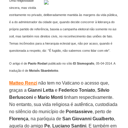
Uma religiosidade
sincera, mas vivida
estritamente no privado, deliberadamente mantida às margens da vida pública,
é a do administrador da cidade que, quando decide concorrer à liderança do
próprio partido de referência, baseia a campanha eleitoral não somente no
ius
soli
, mas também nos direitos civis, no reconhecimento das uniões de fato.
Temas incômodos para a hierarquia eclesial que, não por acaso, quando é
questionada a respeito, diz: "É fugidio, não sabemos como lidar com ele".
O artigo é de
Paolo Rodari
publicado no sítio
El Sismografo
, 05-04-2014. A
tradução é de
Moisés Sbardelotto
.
Matteo Renzi
não tem no Vaticano o acesso que,
graças a
Gianni Letta
e
Federico Toniato
,
Silvio
Berlusconi
e
Mario Monti
tinham respectivamente.
No entanto, sua vida religiosa é autêntica, custodiada
no silêncio do município de
Pontassieve
, perto de
Florença
, na paróquia de
San Giovanni Gualberto
,
aquela do amigo
Pe. Luciano Santini
. E também em