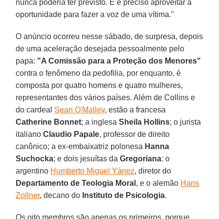
nunca poderia ter previsto. E é preciso aproveitar a
oportunidade para fazer a voz de uma vítima."
O anúncio ocorreu nesse sábado, de surpresa, depois
de uma aceleração desejada pessoalmente pelo
papa:
"A Comissão para a Proteção dos Menores"
contra o fenômeno da pedofilia, por enquanto, é
composta por quatro homens e quatro mulheres,
representantes dos vários países. Além de Collins e
do cardeal
Sean O'Malley
, estão a francesa
Catherine Bonnet
; a inglesa
Sheila Hollins
; o jurista
italiano
Claudio Papale
, professor de direito
canônico; a ex-embaixatriz polonesa
Hanna
Suchocka
; e dois jesuítas da
Gregoriana
: o
argentino
Humberto Miguel Yánez
, diretor do
Departamento de Teologia Moral
, e o alemão
Hans
Zollner
, decano do
Instituto de Psicologia
.
Os oito membros são apenas os primeiros, porque