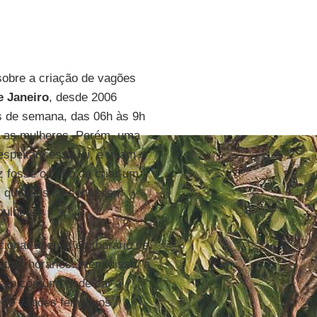
sobre a criação de vagões
e
Janeiro
, desde 2006
as de semana, das 06h às 9h
a as mulheres. Porém, uma
speitam essa lei, e usam o
 fosse o caso de criar um
 que eles se sentissem
mulheres.
cionar apenas em horário de
tros horários. Além disso, a
ga o comum, pode dar a
o de vagões femininos