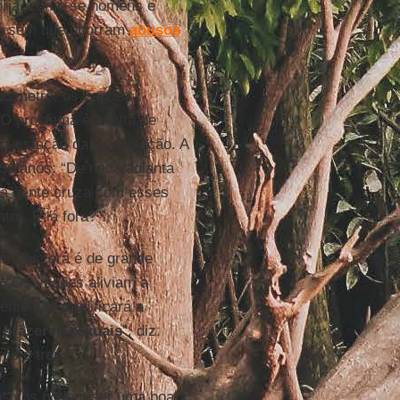
ória, como se homens e
co sem que ocorram
abusos
 do metrô, os vagões
O problema é a falta de
na estação da Consolação. A
 56 anos: “De nada adianta
 a gente cruza com esses
tro. E lá fora?”.
 professora é de grande
. “Os vagões aliviam a
ente não modificará a
r
prazeres
sexuais
”, diz.
rôs e trens”.
usivos podem ser uma boa