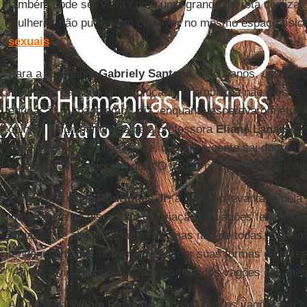
também pode ser vista como uma grande derrota civilizat
mulheres não pudessem conviver no mesmo espaço físi
sexuais
.
Para a estudante
Gabriely
Santana
, de 21 anos, usuária
femininos não são uma solução. “O problema não é esse. 
educação, o machismo”, diz, enquanto esperava o metrô 
opinião é compartilhada pela professora
Eliane
Lanar
, de
um vagão para mulheres, se, quando a gente sai do trem,
sujeitos na rua depois”, diz. “O vagão nos protege aqui den
Para o psicólogo
Rodrigues Jr
, a questão levantada pela
importância na discussão da criação de vagões femininos
situação de algumas mulheres, mas não de todas. Certam
tendência destes homens de buscar suas formas de obte
“Afinal, a vida continua existindo fora dos vagões dos met
A socióloga
Wânia Pasinato
acredita que os vagões excl