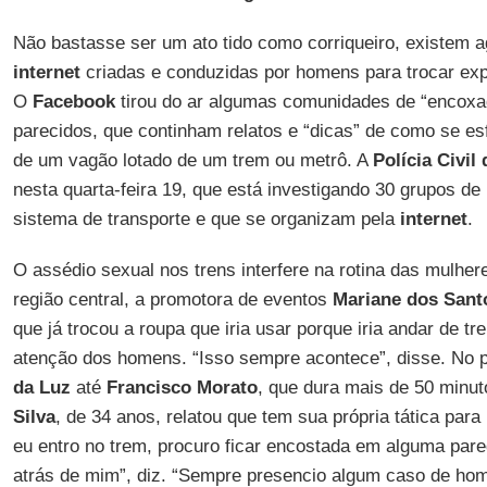
Não bastasse ser um ato tido como corriqueiro, existem 
internet
criadas e conduzidas por homens para trocar exp
O
Facebook
tirou do ar algumas comunidades de “encoxa
parecidos, que continham relatos e “dicas” de como se es
de um vagão lotado de um trem ou metrô. A
Polícia Civil
nesta quarta-feira 19, que está investigando 30 grupos d
sistema de transporte e que se organizam pela
internet
.
O assédio sexual nos trens interfere na rotina das mulhe
região central, a promotora de eventos
Mariane dos Sant
que já trocou a roupa que iria usar porque iria andar de tr
atenção dos homens. “Isso sempre acontece”, disse. No 
da Luz
até
Francisco
Morato
, que dura mais de 50 minut
Silva
, de 34 anos, relatou que tem sua própria tática par
eu entro no trem, procuro ficar encostada em alguma par
atrás de mim”, diz. “Sempre presencio algum caso de ho