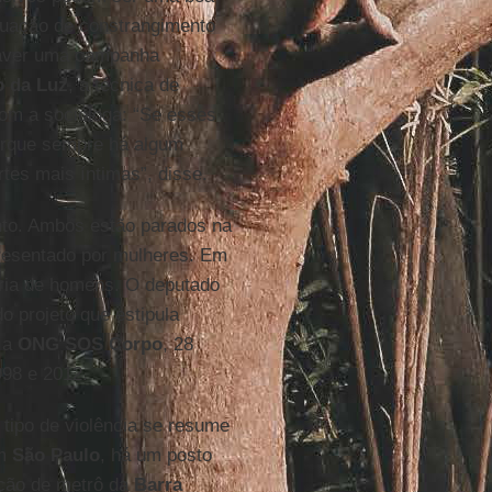
ituação de constrangimento
haver uma campanha
o da Luz
, a técnica de
com a socióloga: “Se esses
porque sempre há algum
es mais íntimas”, disse.
unto. Ambos estão parados na
resentado por mulheres. Em
oria de homens. O deputado
do projeto que estipula
 a
ONG SOS
Corpo
, 28
998 e 2012.
 tipo de violência se resume
Em
São Paulo
, há um posto
ação de metrô da
Barra