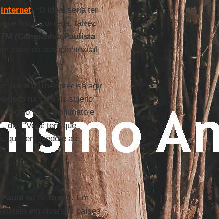
a
internet
. “O ideal seria ter
 que isso aconteça, talvez
PTM
(Companhia Paulista
 em caso de assédio sexual
iz que a mulher precisa agir
o dedo na cara do sujeito,
protegido pelo anonimato e
”, diz. “Você tem que
ma, que tem medo e até
 Paulo
ou no
Brasil
. Em
existem em diversos países