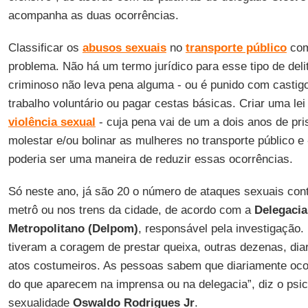
acompanha as duas ocorrências.
Classificar os
abusos sexuais
no
transporte público
com
problema. Não há um termo jurídico para esse tipo de deli
criminoso não leva pena alguma - ou é punido com castig
trabalho voluntário ou pagar cestas básicas. Criar uma l
violência
sexual
- cuja pena vai de um a dois anos de pris
molestar e/ou bolinar as mulheres no transporte público e 
poderia ser uma maneira de reduzir essas ocorrências.
Só neste ano, já são 20 o número de ataques sexuais con
metrô ou nos trens da cidade, de acordo com a
Delegacia
Metropolitano (Delpom)
, responsável pela investigação
tiveram a coragem de prestar queixa, outras dezenas, dia
atos costumeiros. As pessoas sabem que diariamente oco
do que aparecem na imprensa ou na delegacia”, diz o psic
sexualidade
Oswaldo Rodrigues Jr
.