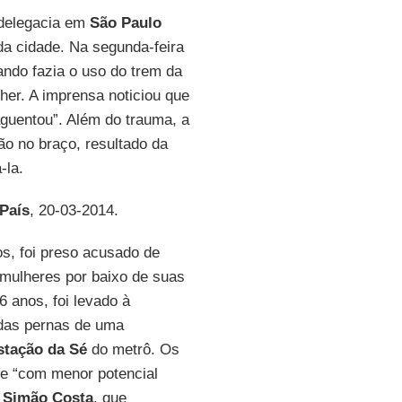
 delegacia em
São Paulo
a cidade. Na segunda-feira
uando fazia o uso do trem da
her. A imprensa noticiou que
aguentou”. Além do trauma, a
ão no braço, resultado da
-la.
País
, 20-03-2014.
os, foi preso acusado de
 mulheres por baixo de suas
26 anos, foi levado à
 das pernas de uma
stação da Sé
do metrô. Os
me “com menor potencial
Simão
Costa
, que