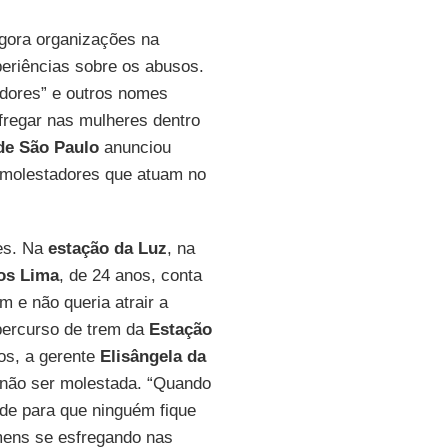
agora organizações na
eriências sobre os abusos.
dores” e outros nomes
fregar nas mulheres dentro
 de São Paulo
anunciou
e molestadores que atuam no
res. Na
estação da Luz
, na
os
Lima
, de 24 anos, conta
em e não queria atrair a
percurso de trem da
Estação
os, a gerente
Elisângela da
a não ser molestada. “Quando
ede para que ninguém fique
mens se esfregando nas