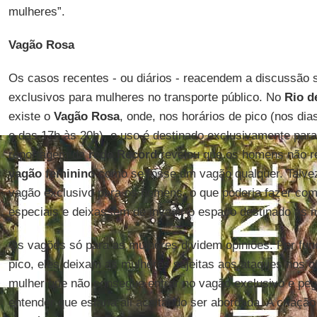
mulheres”.
Vagão Rosa
Os casos recentes - ou diários - reacendem a discussão 
exclusivos para mulheres no transporte público. No
Rio d
existe o
Vagão Rosa
, onde, nos horários de pico (nos di
e das 17h às 20h), o uso é destinado exclusivamente par
reportagem da
rede Record
revelou que os homens não re
vagão feminino
como se fosse um vagão qualquer. Talvez
vagão exclusivo para os homens, o que poderia fazer com
especiais e deixassem de invadir o espaço destinado às 
Os vagões só para as mulheres dividem opiniões. Por fun
pico, eles deixam as mulheres sujeitas aos ataques nos ou
mulher que não consegue entrar no vagão exclusivo e pe
entender que estaria ali aceitando ser abordada. A criaçã