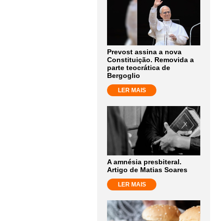
Prevost assina a nova
Constituição. Removida a
parte teocrática de
Bergoglio
LER MAIS
A amnésia presbiteral.
Artigo de Matias Soares
LER MAIS