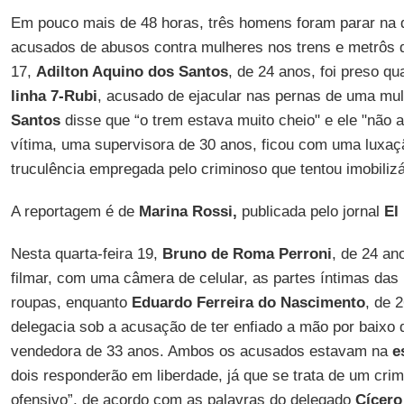
Em pouco mais de 48 horas, três homens foram parar na
acusados de abusos contra mulheres nos trens e metrôs d
17,
Adilton Aquino dos Santos
, de 24 anos, foi preso q
linha 7-Rubi
, acusado de ejacular nas pernas de uma mul
Santos
disse que “o trem estava muito cheio" e ele "não 
vítima, uma supervisora de 30 anos, ficou com uma luxaç
truculência empregada pelo criminoso que tentou imobilizá
A reportagem é de
Marina Rossi,
publicada pelo jornal
El
Nesta quarta-feira 19,
Bruno de Roma Perroni
, de 24 an
filmar, com uma câmera de celular, as partes íntimas das
roupas, enquanto
Eduardo Ferreira do Nascimento
, de 
delegacia sob a acusação de ter enfiado a mão por baixo
vendedora de 33 anos. Ambos os acusados estavam na
e
dois responderão em liberdade, já que se trata de um cri
ofensivo”, de acordo com as palavras do delegado
Cícero