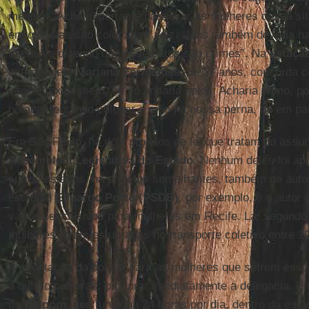
medida. “Acho importante para tirar as mulheres dessa s
em que elas são colocadas”, diz. “Mas também deveria 
intensiva dizendo que esses atos são crimes”. Na
estaçã
enfermagem
Mariana
Fernandes
, de 27 anos, concorda 
vagões existissem, eu só andaria neles. Acharia ótimo, 
homem tentando colocar a mão na nossa perna, ou em part
Em São Paulo, há dois projetos de lei que tratam do ass
Assembleia Legislativa do Estado
. Nenhum deles foi ap
outros estados, há projetos semelhantes, também de aut
estadual
Eduardo Porto (PSDB)
, por exemplo, é o autor 
vagões exclusivos para mulheres em Recife. Lá, segundo
mulheres foram estupradas no transporte coletivo entre 1
A orientação da polícia para as mulheres que sofrem esse
a quatro palavras: procurar imediatamente a delegacia. 
da
Delpom
, que funciona 24 horas por dia, dentro da est