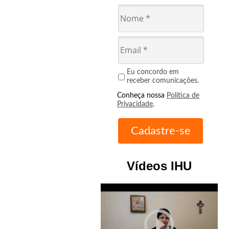
Eu concordo em
receber comunicações.
Conheça nossa
Política de
Privacidade
.
Vídeos IHU
play_circle_outline