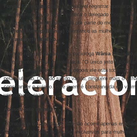
Funda
. Em alguns casos, é possível registrar queixa pel
uma testemunha do caso”, explica o delegado Costa. Para
devesse haver uma campanha por parte do metrô e da
C
de Trens Metropolitanos)
orientando as mulheres a agir
no
transporte
público
.
Além do registro da queixa, a socióloga
Wânia Pasinato
d
no momento em que é molestada. “O único jeito é apontar 
na hora que acontece, porque depois ele está totalmente 
pela multidão. Quando sai do vagão, ninguém mais o acha
constranger o sujeito. Hoje quem é constrangida é a víti
vergonha de reagir”.
Abusos pelo mundo
O problema do assédio sexual não ocorre apenas em
São
virtude dos abusos, os vagões exclusivos para mulheres 