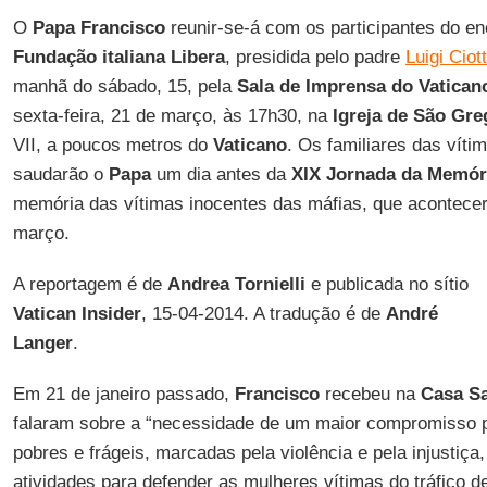
O
Papa Francisco
reunir-se-á com os participantes do e
Fundação italiana Libera
, presidida pelo padre
Luigi Ciott
manhã do sábado, 15, pela
Sala de Imprensa do Vatican
sexta-feira, 21 de março, às 17h30, na
Igreja de São Gre
VII, a poucos metros do
Vaticano
. Os familiares das vít
saudarão o
Papa
um dia antes da
XIX Jornada da Memór
memória das vítimas inocentes das máfias, que acontecer
março.
A reportagem é de
Andrea Tornielli
e publicada no sítio
Vatican Insider
, 15-04-2014. A tradução é de
André
Langer
.
Em 21 de janeiro passado,
Francisco
recebeu na
Casa Sa
falaram sobre a “necessidade de um maior compromisso 
pobres e frágeis, marcadas pela violência e pela injustiça
atividades para defender as mulheres vítimas do tráfico d