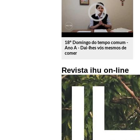
play_circle_outline
18º Domingo do tempo comum -
Ano A - Dai-lhes vós mesmos de
comer
Revista ihu on-line