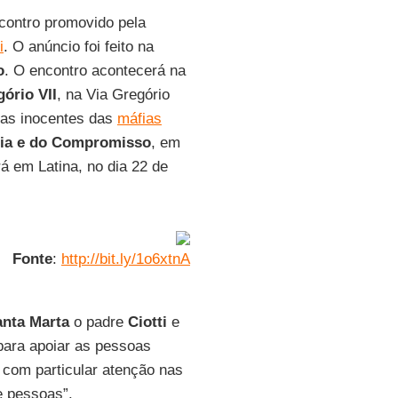
ncontro promovido pela
i
. O anúncio foi feito na
o
. O encontro acontecerá na
gório VII
, na Via Gregório
imas inocentes das
máfias
ia e do Compromisso
, em
á em Latina, no dia 22 de
Fonte
:
http://bit.ly/1o6xtnA
nta Marta
o padre
Ciotti
e
para apoiar as pessoas
, com particular atenção nas
e pessoas”.