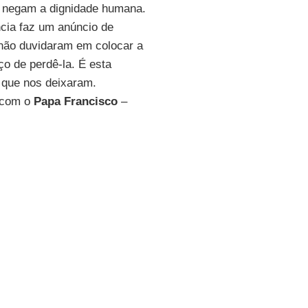
ue negam a dignidade humana.
ncia faz um anúncio de
 não duvidaram em colocar a
ço de perdê-la. É esta
e que nos deixaram.
o com o
Papa Francisco
–