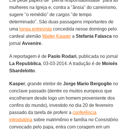
Ele pede papéis de "plena responsabilidade" para as
mulheres na Igreja e, contra a "ânsia" do carreirismo,
sugere "o remédio" de cargos "de tempo
determinado". São duas passagens importantes de
uma
longa entrevista
concedida nesse domingo pelo
cardeal alemão
Walter Kasper
a
Stefania Falasca
no
jornal
Avvenire
.
A reportagem é de
Paolo Rodari
, publicada no jornal
La Repubblica
, 03-03-2014. A tradução é de
Moisés
Sbardelotto
.
Kasper
, grande eleitor de
Jorge Mario Bergoglio
no
conclave passado (dentre os muitos europeus que
escolheram desde logo um homem proveniente dos
confins do mundo), investido no dia 20 de fevereiro
passado da tarefa de proferir a
conferência
introdutória
sobre matrimônio e família no Consistório
convocado pelo papa, entra com coragem em um