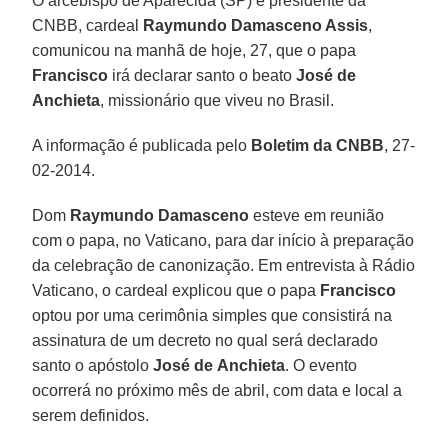
O arcebispo de Aparecida (SP) e presidente da
CNBB, cardeal
Raymundo Damasceno Assis
,
comunicou na manhã de hoje, 27, que o papa
Francisco
irá declarar santo o beato
José de
Anchieta
, missionário que viveu no Brasil.
A informação é publicada pelo
Boletim da CNBB
, 27-
02-2014.
Dom
Raymundo
Damasceno
esteve em reunião
com o papa, no Vaticano, para dar início à preparação
da celebração de canonização. Em entrevista à Rádio
Vaticano, o cardeal explicou que o papa
Francisco
optou por uma cerimônia simples que consistirá na
assinatura de um decreto no qual será declarado
santo o apóstolo
José
de
Anchieta
. O evento
ocorrerá no próximo mês de abril, com data e local a
serem definidos.