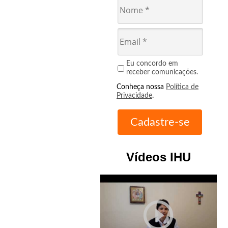
Eu concordo em
receber comunicações.
Conheça nossa
Política de
Privacidade
.
Vídeos IHU
play_circle_outline