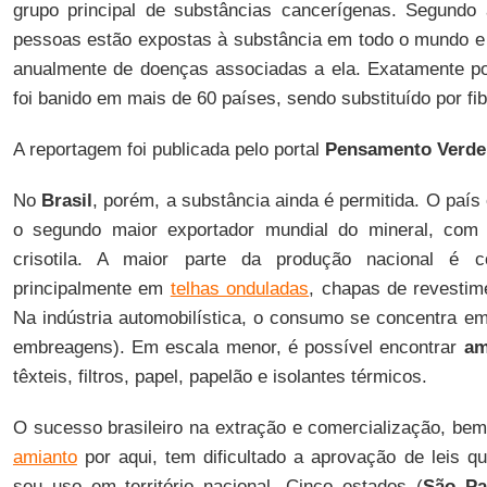
grupo principal de substâncias cancerígenas. Segundo 
pessoas estão expostas à substância em todo o mundo e
anualmente de doenças associadas a ela. Exatamente po
foi banido em mais de 60 países, sendo substituído por f
A reportagem foi publicada pelo portal
Pensamento Verde
No
Brasil
, porém, a substância ainda é permitida. O país 
o segundo maior exportador mundial do mineral, com 
crisotila. A maior parte da produção nacional é co
principalmente em
telhas onduladas
, chapas de revestim
Na indústria automobilística, o consumo se concentra em 
embreagens). Em escala menor, é possível encontrar
am
têxteis, filtros, papel, papelão e isolantes térmicos.
O sucesso brasileiro na extração e comercialização, bem
amianto
por aqui, tem dificultado a aprovação de leis q
seu uso em território nacional. Cinco estados (
São Pa