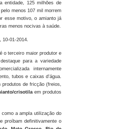
a entidade, 125 milhões de
 pelo menos 107 mil morrem
r esse motivo, o amianto já
ibras menos nocivas à saúde.
, 10-01-2014.
é o terceiro maior produtor e
destaque para a variedade
mercializada internamente
ento, tubos e caixas d’água.
produtos de fricção (freios,
ianto/crisotila
em produtos
 como a ampla utilização do
ue proíbam definitivamente o
ulo
,
Mato Grosso
,
Rio de