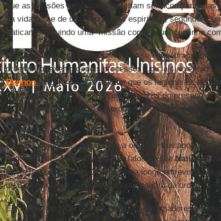
que as revisões canônicas “deveriam ser acompanhadas
da vida (...) e de uma renovação espiritual”, segundo o se
Vaticano, incluindo uma “missão comum, um caminho com
Não se sabe como tais sentimentos se enquadram com re
ordem. Por exemplo, dois processos judiciais no estado 
Bannon
é figura central, alegam que os legionários defr
Estes casos, e entrevistas com membros do presente e 
claro o papel dos quatro sacerdotes irlandeses como facil
Maciel
.
Um dos legionários que deixou a ordem e que agora está
padre irlandês
Peter Byrne
, que falou ao site
National Ca
direto de sua casa em
Dublin
numa longa entrevista por te
os 61 legionários que recentemente saíram da ordem.
Ele contou ao
NCR
que um grupo de reformadores tentou 