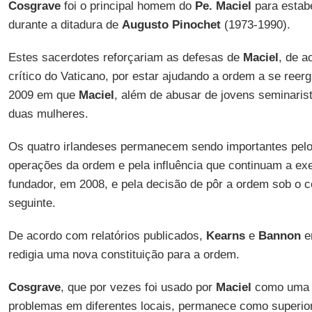
Cosgrave
foi o principal homem do
Pe. Maciel
para estab
durante a ditadura de
Augusto Pinochet
(1973-1990).
Estes sacerdotes reforçariam as defesas de
Maciel
, de a
crítico do Vaticano, por estar ajudando a ordem a se reer
2009 em que
Maciel
, além de abusar de jovens seminarist
duas mulheres.
Os quatro irlandeses permanecem sendo importantes pel
operações da ordem e pela influência que continuam a ex
fundador, em 2008, e pela decisão de pôr a ordem sob o c
seguinte.
De acordo com relatórios publicados,
Kearns
e
Bannon
e
redigia uma nova constituição para a ordem.
Cosgrave
, que por vezes foi usado por
Maciel
como uma e
problemas em diferentes locais, permanece como superi