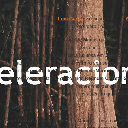
sido moldada por
Maciel
”.
Byrne
criticou os padres
Luis Garza
, ex-vigário geral, e
Á
sucedeu
Maciel
em 2004 como diretor geral, por bloquear
“Estes homens estiveram ao lado de
Maciel
quando ele mo
deu claras instruções de ‘oração e penitência’”, disse
Byr
bizarros do fundador em uma casa luxuosa em
Jacksonvi
comprada pela ordem religiosa.
Devlin
, o seu secretário 
mesmo fazia a filha de 23 anos de
Maciel
,
Normita
, e su
Mulheres consagradas do grupo leigo
Regnum Christi
,
G
(descendentes de famílias proeminentes mexicanas) e vári
completavam o inusitado círculo de assistência quando e
Os segredos dos legionários
“
John Devlin
era muito próximo a
Maciel
”, contou ao
NCR