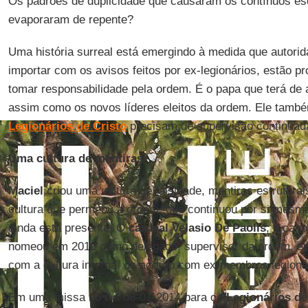
Os padrões de duplicidade que causaram os contínuos e
evaporaram de repente?
Uma história surreal está emergindo à medida que autori
importar com os avisos feitos por ex-legionários, estão 
tomar responsabilidade pela ordem. É o papa que terá de 
assim como os novos líderes eleitos da ordem. Ele também
Legionários de
Cristo
precisam de supervisão continuad
Uma cultura de mentiras
Maciel
criou uma cultura de falsidade, mentiras estrutura
cultura que permeou a ordem, que continuou por si mesm
ainda está presente. O
cardeal Velasio De Paolis
, o cano
nomeou em 2010 como delegado, supervisor da ordem, evi
com a cultura interna, de acordo com ex-membros legioná
Em uma missa no dia 08-01-2014 para os
Legionários de