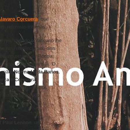
lavaro Corcuera
, que
em reformas internas.
rreu, quando o Vaticano lhe
ne
em referência aos dias
lle
, no estado da Flórida,
de longa data, estava lá. O
a mãe,
Norma Hilda Baños
.
arza
e
Corcuera
os outros legionários
le estava morrendo.
 Paul Lennon
, um