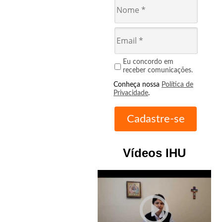
Eu concordo em
receber comunicações.
Conheça nossa
Política de
Privacidade
.
Vídeos IHU
play_circle_outline