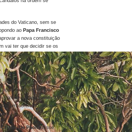
scândalos na ordem se
dades do Vaticano, sem se
propondo ao
Papa Francisco
aprovar a nova constituição
 vai ter que decidir se os
a.
is, para se proteger – uma
a após sua morte e que
nista que o
Papa Bento XVI
tou um confronto direto
rios.
 Cristo
,
De Paolis
disse