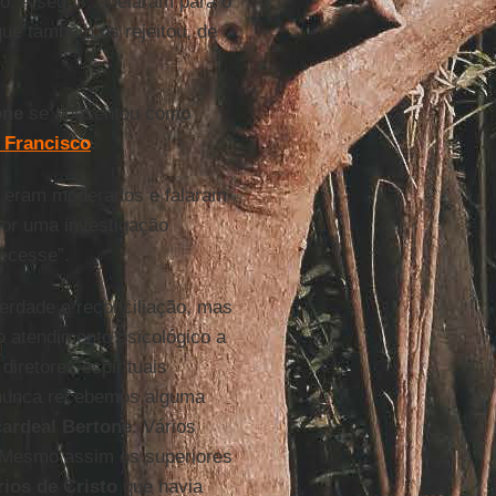
. A seguir, apelaram para o
que também os rejeitou, de
one
se aposentou como
 Francisco
.
s eram moderados e falaram
or uma investigação
ecesse”.
erdade e reconciliação, mas
 atendimento psicológico a
diretores espirituais
m nunca recebemos alguma
cardeal Bertone
. Vários
 Mesmo assim os superiores
ios de Cristo
que havia