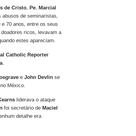
s de Cristo
,
Pe. Marcial
s abusos de seminaristas,
 e 70 anos, entre os seus
 doadores ricos, levavam a
uando estes apareciam.
al Catholic Reporter
a
.
osgrave
e
John Devlin
se
 no México.
earns
liderava o ataque
n
foi secretário de
Maciel
nenhum detalhe era