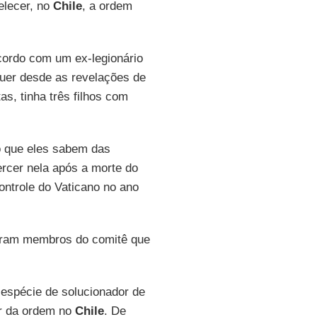
elecer, no
Chile
, a ordem
cordo com um ex-legionário
guer desde as revelações de
as, tinha três filhos com
o que eles sabem das
ercer nela após a morte do
ontrole do Vaticano no ano
ram membros do comitê que
spécie de solucionador de
or da ordem no
Chile
. De