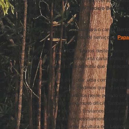
conduzir uma investigação séria, mas não tiveram sucesso
então secretário de Estado, o
cardeal Tarcicio Bertone
, 
acordo com
Byrne
.
De Paolis
, de 78 anos, em breve entregará o cargo.
Bert
secretário de Estado após um período de serviço ao
Papa
“Tentamos”, disse
Byrne
ao
NCR
. “Muitos destes homen
ao cardeal
De Paolis
. Subscrevemos uma carta pedindo p
completa, porém
De Paolis
nunca permitiu que isso acont
“Fizemos uma petição a ele para criar uma comissão da v
estas coisas nunca aconteceram. Pedimos que fosse dado
um grupo de legionários para ajudá-los neste período com 
externos. Sabíamos que isso seria muito difícil. També
resposta positiva quanto a isso. (...) Enviamos cartas ao
membros de nosso grupo falaram pessoalmente com ele.
foram mantidos. Tentamos desafiar a cultura dos
Legionár