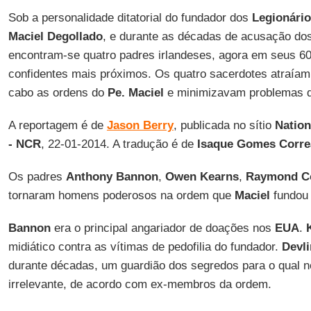
Sob a personalidade ditatorial do fundador dos
Legionário
Maciel Degollado
, e durante as décadas de acusação do
encontram-se quatro padres irlandeses, agora em seus 60
confidentes mais próximos. Os quatro sacerdotes atraíam
cabo as ordens do
Pe. Maciel
e minimizavam problemas q
A reportagem é de
Jason Berry
, publicada no sítio
Nation
-
NCR
, 22-01-2014. A tradução é de
Isaque Gomes Corre
Os padres
Anthony Bannon
,
Owen Kearns
,
Raymond C
tornaram homens poderosos na ordem que
Maciel
fundou
Bannon
era o principal angariador de doações nos
EUA
.
K
midiático contra as vítimas de pedofilia do fundador.
Devli
durante décadas, um guardião dos segredos para o qual 
irrelevante, de acordo com ex-membros da ordem.