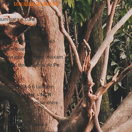
 de um
processo de análise
rviço de notícias do
um para a cura”.
alidades em curso na
de
Rhode Island
, no quais
audaram doadores idosos.
do passado da ordem, deixam
itadores dos projetos do
Pe.
 denunciando é o também
tholic Reporter – NCR
lefone. Ele diz estar entre
persuadir
De Paolis
a