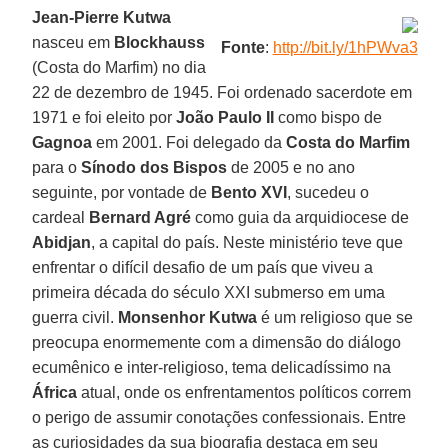
Jean-Pierre Kutwa
nasceu em
Blockhauss
Fonte
:
http://bit.ly/1hPWva3
(Costa do Marfim) no dia
22 de dezembro de 1945. Foi ordenado sacerdote em
1971 e foi eleito por
João Paulo II
como bispo de
Gagnoa
em 2001. Foi delegado da
Costa do Marfim
para o
Sínodo dos Bispos
de 2005 e no ano
seguinte, por vontade de
Bento XVI
, sucedeu o
cardeal
Bernard Agré
como guia da arquidiocese de
Abidjan
, a capital do país. Neste ministério teve que
enfrentar o difícil desafio de um país que viveu a
primeira década do século XXI submerso em uma
guerra civil.
Monsenhor Kutwa
é um religioso que se
preocupa enormemente com a dimensão do diálogo
ecumênico e inter-religioso, tema delicadíssimo na
África
atual, onde os enfrentamentos políticos correm
o perigo de assumir conotações confessionais. Entre
as curiosidades da sua biografia destaca em seu