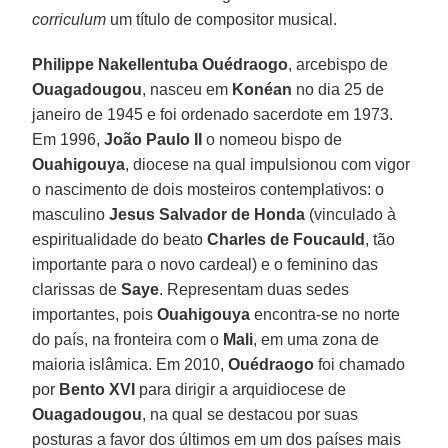
corriculum
um título de compositor musical.
Philippe Nakellentuba Ouédraogo
, arcebispo de
Ouagadougou
, nasceu em
Konéan
no dia 25 de
janeiro de 1945 e foi ordenado sacerdote em 1973.
Em 1996,
João Paulo II
o nomeou bispo de
Ouahigouya
, diocese na qual impulsionou com vigor
o nascimento de dois mosteiros contemplativos: o
masculino
Jesus Salvador de Honda
(vinculado à
espiritualidade do beato
Charles de Foucauld
, tão
importante para o novo cardeal) e o feminino das
clarissas de
Saye
. Representam duas sedes
importantes, pois
Ouahigouya
encontra-se no norte
do país, na fronteira com o
Mali
, em uma zona de
maioria islâmica. Em 2010,
Ouédraogo
foi chamado
por
Bento XVI
para dirigir a arquidiocese de
Ouagadougou
, na qual se destacou por suas
posturas a favor dos últimos em um dos países mais