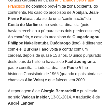
Os dois cardeais africanos
anunciados pelo Papa
Francisco
no domingo provêm da zona ocidental do
continente. No caso do arcebispo de
Abidjan
,
Jean-
Pierre Kutwa
, trata-se de uma “confirmação” da
Costa do Marfim
como sede cardinalícia (pois
haviam recebido a púrpura seus dois predecessores).
Ao contrário, o caso do arcebispo de
Ouagadougou
,
Philippe Nakellentuba Ouédraogo
(foto), é diferente:
com ele,
Burkina Faso
volta a contar com um
cardeal, depois de quase 15 anos. O único purpurado
deste país da história havia sido
Paul Zoungrana
,
padre conciliar criado cardeal por
Paulo VI
no
histórico Consistório de 1965 (quando o país ainda se
chamava
Alto Volta
) e que faleceu em 2000.
A reportagem é de
Giorgio Bernardelli
e publicada
no sítio
Vatican Insider
, 13-01-2014. A tradução é de
André Langer
.