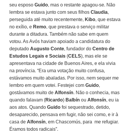
seu esposo
Guido
, mas o restante apagou-se. Não
lembra se estava junto com seus filhos
Claudia
,
perseguida até muito recentemente,
Kibo
, que estava
no exílio, e
Remo
, que prestava o serviço militar
durante a ditadura. Também não sabe em quem
votou. As Avós haviam apoiado a candidatura do
deputado
Augusto Conte
, fundador do
Centro de
Estudos Legais e Sociais
(
CELS
), mas ele se
apresentava na cidade de Buenos Aires, e ela vivia
na província. “Era uma votação muito confusa,
estávamos muito abaladas. Por isso, nem sequer me
lembro em quem votei. Festejei com
Guido
,
gostávamos muito de
Alfonsín
. Não o conhecia, mas
quando falavam (
Ricardo
)
Balbín
ou
Alfonsín
, eu ia
aos atos. Quando
Guido
foi sequestrado, detido,
desaparecido, pensava em fugir, não sei como, e ir à
casa de
Alfonsín
, em Chascomús, para me refugiar.
Éramos todos radicais”.