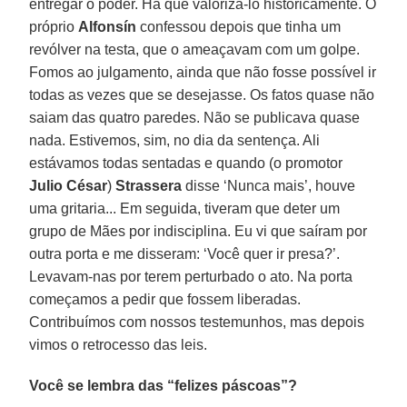
entregar o poder. Há que valorizá-lo historicamente. O
próprio
Alfonsín
confessou depois que tinha um
revólver na testa, que o ameaçavam com um golpe.
Fomos ao julgamento, ainda que não fosse possível ir
todas as vezes que se desejasse. Os fatos quase não
saiam das quatro paredes. Não se publicava quase
nada. Estivemos, sim, no dia da sentença. Ali
estávamos todas sentadas e quando (o promotor
Julio César
)
Strassera
disse ‘Nunca mais’, houve
uma gritaria... Em seguida, tiveram que deter um
grupo de Mães por indisciplina. Eu vi que saíram por
outra porta e me disseram: ‘Você quer ir presa?’.
Levavam-nas por terem perturbado o ato. Na porta
começamos a pedir que fossem liberadas.
Contribuímos com nossos testemunhos, mas depois
vimos o retrocesso das leis.
Você se lembra das “felizes páscoas”?