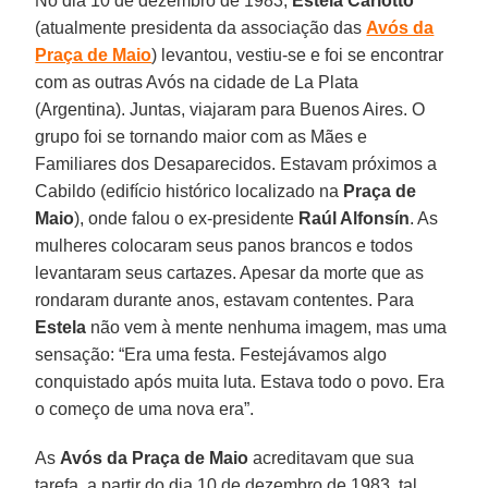
No dia 10 de dezembro de 1983,
Estela Carlotto
(atualmente presidenta da associação das
Avós da
Praça de Maio
) levantou, vestiu-se e foi se encontrar
com as outras Avós na cidade de La Plata
(Argentina). Juntas, viajaram para Buenos Aires. O
grupo foi se tornando maior com as Mães e
Familiares dos Desaparecidos. Estavam próximos a
Cabildo (edifício histórico localizado na
Praça de
Maio
), onde falou o ex-presidente
Raúl Alfonsín
. As
mulheres colocaram seus panos brancos e todos
levantaram seus cartazes. Apesar da morte que as
rondaram durante anos, estavam contentes. Para
Estela
não vem à mente nenhuma imagem, mas uma
sensação: “Era uma festa. Festejávamos algo
conquistado após muita luta. Estava todo o povo. Era
o começo de uma nova era”.
As
Avós da Praça de Maio
acreditavam que sua
tarefa, a partir do dia 10 de dezembro de 1983, tal