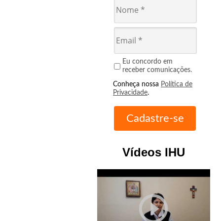
Eu concordo em
receber comunicações.
Conheça nossa
Política de
Privacidade
.
Vídeos IHU
play_circle_outline