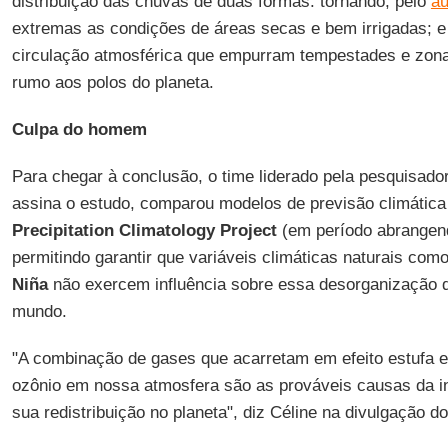
distribuição das chuvas de duas formas: tornando, pelo
au
extremas as condições de áreas secas e bem irrigadas; e
circulação atmosférica que empurram tempestades e zonas
rumo aos polos do planeta.
Culpa do homem
Para chegar à conclusão, o time liderado pela pesquisad
assina o estudo, comparou modelos de previsão climátic
Precipitation Climatology Project
(em período abrangend
permitindo garantir que variáveis climáticas naturais co
Niña
não exercem influência sobre essa desorganização 
mundo.
"A combinação de gases que acarretam em efeito estufa 
ozônio em nossa atmosfera são as prováveis causas da in
sua redistribuição no planeta", diz Céline na divulgação d