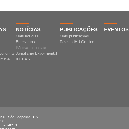
AS
NOTÍCIAS
PUBLICAÇÕES
EVENTOS
Mais notícias
Mais publicações
Entrevistas
Revista IHU On-Line
Páginas especiais
conomia
Jornalismo Experimental
ntável
IHUCAST
 950 - São Leopoldo - RS
750
 3590-8213