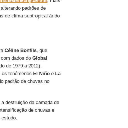
mento da temperatura
, mais
 alterando padrões de
 de clima subtropical árido
ora
Céline Bonfils
, que
a com dados do
Global
o de 1979 a 2012),
mo os fenômenos
El Niño
e
La
do padrão de chuvas no
e a destruição da camada de
tensificação de chuvas e
o estudo.