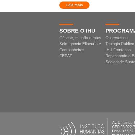
Leia mais
SOBRE O IHU
PROGRAM
Gênese, missão e rotas
Observasinos
Sala Ignacio Ellacuría e
Teologia Pública
Companheiros
IHU Fronteiras
CEPAT
Repensando a E
Sociedade Suste
Av. Unisinos,
CEP 93.022-
Fone: +55 51