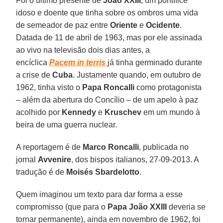
Foi o último presente de
João XXIII
, um pontífice
idoso e doente que tinha sobre os ombros uma vida
de semeador de paz entre
Oriente
e
Ocidente
.
Datada de 11 de abril de 1963, mas por ele assinada
ao vivo na televisão dois dias antes, a
encíclica
Pacem in terris
já tinha germinado durante
a crise de
Cuba
. Justamente quando, em outubro de
1962, tinha visto o
Papa Roncalli
como protagonista
– além da abertura do Concílio – de um apelo à paz
acolhido por
Kennedy
e
Kruschev
em um mundo à
beira de uma guerra nuclear.
A reportagem é de
Marco Roncalli
, publicada no
jornal
Avvenire
, dos bispos italianos, 27-09-2013. A
tradução é de
Moisés Sbardelotto
.
Quem imaginou um texto para dar forma a esse
compromisso (que para o
Papa João XXIII
deveria se
tornar permanente), ainda em novembro de 1962, foi