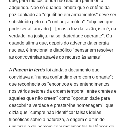
que, para muitos, ainda não são um patrimônio
adquirido. Não só quando lembra que o critério da
paz confiado ao ''equilíbrio em armamentos" deve ser
substituído pelo da "confiança mútua": "objetivo que
pode ser alcançado [...], mas à luz da razão; isto é, na
verdade, na justiça, na solidariedade operante". Ou
quando afirma que, depois do advento da energia
nuclear, é irracional e diabólico "pensar em resolver
as controvérsias através do recurso às armas".
A
Pacem in terris
foi ainda o documento que
convidava a "nunca confundir o erro com o errante";
que reconhecia os "encontros e os entendimentos,
nos vários setores da ordem temporal, entre crentes e
aqueles que não creem" como "oportunidade para
descobrir a verdade e prestar-lhe homenagem"; que
dizia que "cumpre não identificar falsas ideias
filosóficas sobre a natureza, a origem e o fim do
universo e do homem com movimentos históricos de