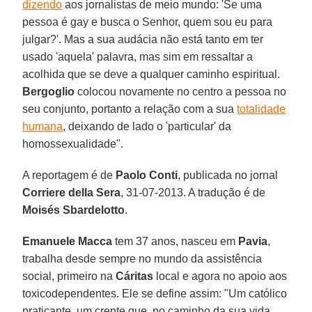
dizendo
aos jornalistas de meio mundo: 'Se uma
pessoa é gay e busca o Senhor, quem sou eu para
julgar?'. Mas a sua audácia não está tanto em ter
usado 'aquela' palavra, mas sim em ressaltar a
acolhida que se deve a qualquer caminho espiritual.
Bergoglio
colocou novamente no centro a pessoa no
seu conjunto, portanto a relação com a sua
totalidade
humana
, deixando de lado o 'particular' da
homossexualidade".
A reportagem é de
Paolo
Conti
, publicada no jornal
Corriere della Sera
, 31-07-2013. A tradução é de
Moisés Sbardelotto
.
Emanuele Macca
tem 37 anos, nasceu em
Pavia
,
trabalha desde sempre no mundo da assistência
social, primeiro na
Cáritas
local e agora no apoio aos
toxicodependentes. Ele se define assim: "Um católico
praticante, um crente que, no caminho da sua vida,