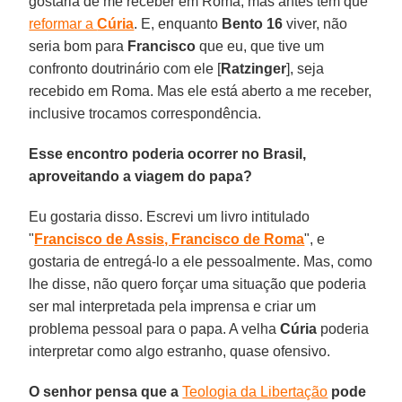
gostaria de me receber em Roma, mas antes tem que
reformar a
Cúria
. E, enquanto
Bento 16
viver, não
seria bom para
Francisco
que eu, que tive um
confronto doutrinário com ele [
Ratzinger
], seja
recebido em Roma. Mas ele está aberto a me receber,
inclusive trocamos correspondência.
Esse encontro poderia ocorrer no Brasil,
aproveitando a viagem do papa?
Eu gostaria disso. Escrevi um livro intitulado
"
Francisco de Assis, Francisco de Roma
", e
gostaria de entregá-lo a ele pessoalmente. Mas, como
lhe disse, não quero forçar uma situação que poderia
ser mal interpretada pela imprensa e criar um
problema pessoal para o papa. A velha
Cúria
poderia
interpretar como algo estranho, quase ofensivo.
O senhor pensa que a
Teologia da Libertação
pode