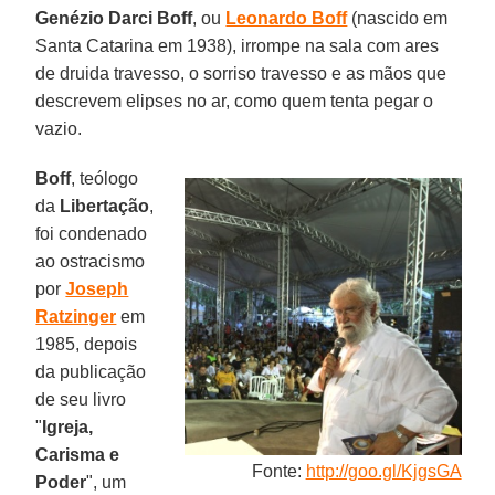
Genézio Darci Boff
, ou
Leonardo Boff
(nascido em
Santa Catarina em 1938), irrompe na sala com ares
de druida travesso, o sorriso travesso e as mãos que
descrevem elipses no ar, como quem tenta pegar o
vazio.
Boff
, teólogo
da
Libertação
,
foi condenado
ao ostracismo
por
Joseph
Ratzinger
em
1985, depois
da publicação
de seu livro
"
Igreja,
Carisma e
Fonte:
http://goo.gl/KjgsGA
Poder
", um