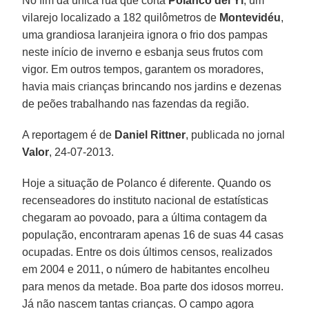
No fim da única rua que corta
Polanco del Yí
, um
vilarejo localizado a 182 quilômetros de
Montevidéu
,
uma grandiosa laranjeira ignora o frio dos pampas
neste início de inverno e esbanja seus frutos com
vigor. Em outros tempos, garantem os moradores,
havia mais crianças brincando nos jardins e dezenas
de peões trabalhando nas fazendas da região.
A reportagem é de
Daniel Rittner
, publicada no jornal
Valor
, 24-07-2013.
Hoje a situação de Polanco é diferente. Quando os
recenseadores do instituto nacional de estatísticas
chegaram ao povoado, para a última contagem da
população, encontraram apenas 16 de suas 44 casas
ocupadas. Entre os dois últimos censos, realizados
em 2004 e 2011, o número de habitantes encolheu
para menos da metade. Boa parte dos idosos morreu.
Já não nascem tantas crianças. O campo agora