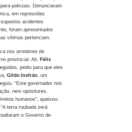
 para-policiais. Denunciaram
tnica, em repressões
, supostos acidentes
ente, foram apresentados
as vítimas pertenciam.
ica nos arredores de
o provincial. Ali,
Félix
guidos, pediu para que eles
sa,
Gildo Insfrán
, um
eguiu. “Este governador nos
ação, nem opositores.
direitos humanos”, queixou-
 “A terra roubada será
epudiaram o Governo de