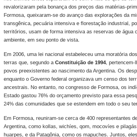
revalorizaram pela bonança dos preços das matérias-pri
Formosa, queixaram-se do avanço das explorações da min
transgênica, pecuária intensiva e florestação industrial,
territórios, usam de forma intensiva as reservas de água
ambiente, em seu ponto de vista.
Em 2006, uma lei nacional estabeleceu uma moratória dos
terras que, segundo a
Constituição de 1994
, pertencem-l
povos preexistentes ao nascimento da Argentina. Os des
enquanto o Governo federal organizava um censo dos terr
ancestrais. No entanto, no congresso de Formosa, os ind
Estado gastou 76% do orçamento previsto para essa pes
24% das comunidades que se estendem em todo o seu terr
Em Formosa, reuniram-se cerca de 400 representantes de
Argentina, como kollas, wichíes, qom, mocovíes e pilagás
huarpes, e da Patagônia, como os mapuches. Juntos, el