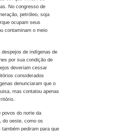
mas. No congresso de
eração, petróleo, soja
 porque ocupam seus
 ou contaminam o meio
 despejos de indígenas de
hes por sua condição de
pejos deveriam cessar
itórios considerados
ígenas denunciaram que o
quisa, mas contatou apenas
itório.
 povos do norte da
, do oeste, como os
es também pediram para que