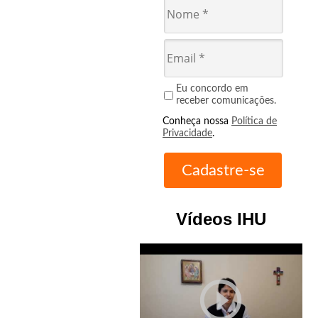
Eu concordo em
receber comunicações.
Conheça nossa
Política de
Privacidade
.
Vídeos IHU
play_circle_outline