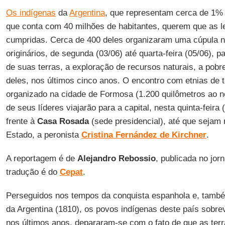
Os indígenas
da
Argentina
, que representam cerca de 1% 
que conta com 40 milhões de habitantes, querem que as l
cumpridas. Cerca de 400 deles organizaram uma cúpula n
originários, de segunda (03/06) até quarta-feira (05/06), p
de suas terras, a exploração de recursos naturais, a pobr
deles, nos últimos cinco anos. O encontro com etnias de t
organizado na cidade de Formosa (1.200 quilômetros ao n
de seus líderes viajarão para a capital, nesta quinta-fei
frente à
Casa Rosada
(sede presidencial), até que sejam 
Estado, a peronista
Cristina Fernández de Kirchner
.
A reportagem é de
Alejandro Rebossio
, publicada no jor
tradução é do
Cepat
.
Perseguidos nos tempos da conquista espanhola e, també
da Argentina (1810), os povos indígenas deste país sobr
nos últimos anos, depararam-se com o fato de que as ter