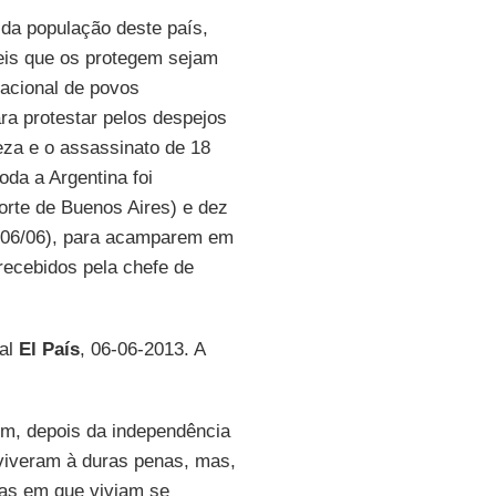
da população deste país,
eis que os protegem sejam
acional de povos
ara protestar pelos despejos
eza e o assassinato de 18
oda a Argentina foi
orte de Buenos Aires) e dez
ra (06/06), para acamparem em
recebidos pela chefe de
nal
El País
, 06-06-2013. A
m, depois da independência
eviveram à duras penas, mas,
ras em que viviam se