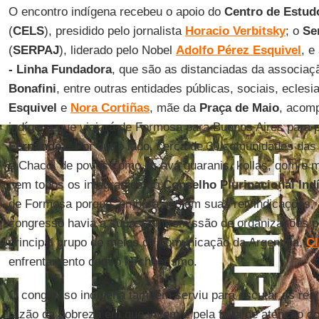
O encontro indígena recebeu o apoio do
Centro de Estudo
(
CELS
), presidido pelo jornalista
Horacio Verbitsky
; o
Se
(
SERPAJ
), liderado pelo Nobel
Adolfo Pérez Esquivel
, e
- Linha Fundadora
, que são as distanciadas da associa
Bonafini
, entre outras entidades públicas, sociais, eclesi
Esquivel
e
Nora Cortiñas
, mãe da
Praça de Maio
, acom
indígena que viajará de Formosa para Buenos Aires para p
Fernández
. Por outro lado, cerca de 30 comunidades das 
e Chaco, de povos como os avá guaranis, kollas, qom e 
nem todos os integrantes do
Conselho Plurinacional Ind
de Formosa porque, embora apoiem suas reivindicações, 
congresso havia a suposta intromissão de organizações pol
principal grupo de meios de comunicação da Argentina,
Cl
enfrentamento com o kirchnerismo.
O congresso indígena também serviu para escutar as rei
razão da pobreza em que vivem e pela falta de atenção d