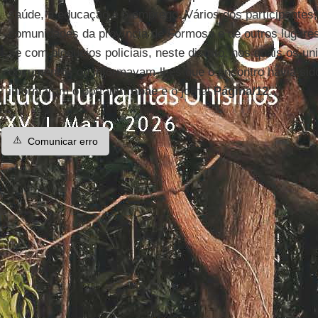
saúde, a educação e o emprego. Vários dos participantes
comunidades da província de Formosa e de outros lugares
se com bloqueios policiais, neste distrito, nos quais os u
documentos ou informavam-lhes que o encontro havia si
informaram o portal
Infobae
e o jornal
Página/12
.
⚠️
Comunicar erro