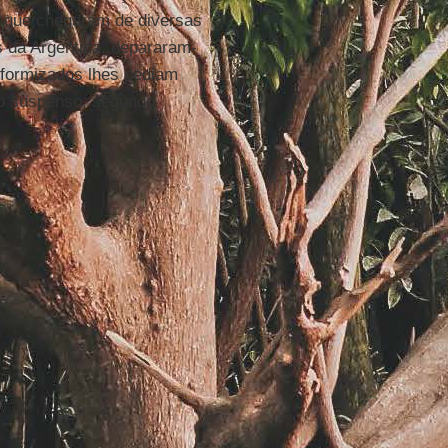
, que chegaram de diversas
 da Argentina, depararam-
niformizados lhes pediam
do suspenso, segundo