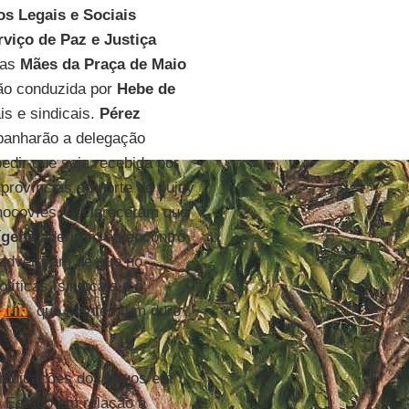
s Legais e Sociais
rviço de Paz e Justiça
 as
Mães da Praça de Maio
ção conduzida por
Hebe de
ais e sindicais.
Pérez
panharão a delegação
edir que seja recebida por
províncias do norte de Jujuy
mocovíes, esclareceram que
ígena
aderiram ao encontro
advertiram de que no
íticas, sindicais e o
arín
, que mantém um duro
vindicações dos povos em
o Estado em relação à