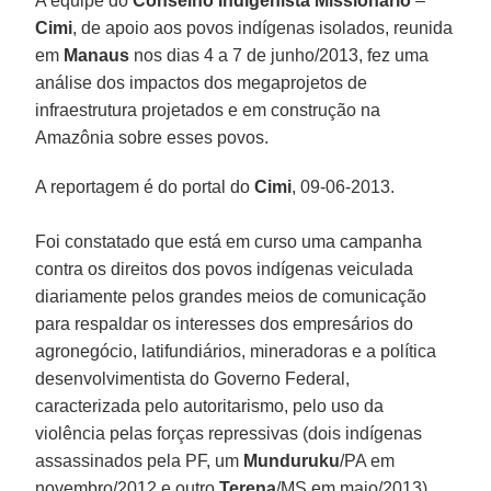
A equipe do
Conselho Indigenista Missionário
–
Cimi
, de apoio aos povos indígenas isolados, reunida
em
Manaus
nos dias 4 a 7 de junho/2013, fez uma
análise dos impactos dos megaprojetos de
infraestrutura projetados e em construção na
Amazônia sobre esses povos.
A reportagem é do portal do
Cimi
, 09-06-2013.
Foi constatado que está em curso uma campanha
contra os direitos dos povos indígenas veiculada
diariamente pelos grandes meios de comunicação
para respaldar os interesses dos empresários do
agronegócio, latifundiários, mineradoras e a política
desenvolvimentista do Governo Federal,
caracterizada pelo autoritarismo, pelo uso da
violência pelas forças repressivas (dois indígenas
assassinados pela PF, um
Munduruku
/PA em
novembro/2012 e outro
Terena
/MS em maio/2013),