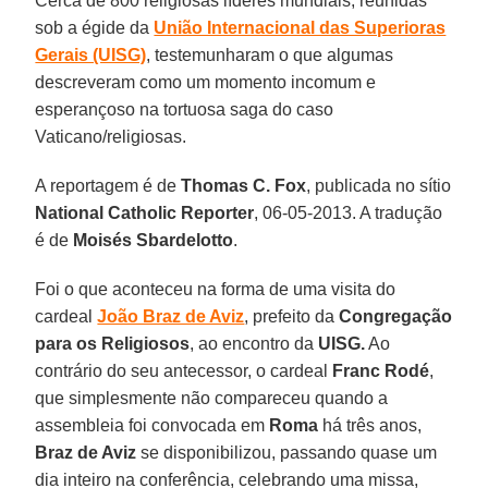
Cerca de 800 religiosas líderes mundiais, reunidas
sob a égide da
União Internacional das Superioras
Gerais (UISG)
, testemunharam o que algumas
descreveram como um momento incomum e
esperançoso na tortuosa saga do caso
Vaticano/religiosas.
A reportagem é de
Thomas C. Fox
, publicada no sítio
National Catholic Reporter
, 06-05-2013. A tradução
é de
Moisés Sbardelotto
.
Foi o que aconteceu na forma de uma visita do
cardeal
João Braz de Aviz
, prefeito da
Congregação
para os Religiosos
, ao encontro da
UISG.
Ao
contrário do seu antecessor, o cardeal
Franc Rodé
,
que simplesmente não compareceu quando a
assembleia foi convocada em
Roma
há três anos,
Braz de Aviz
se disponibilizou, passando quase um
dia inteiro na conferência, celebrando uma missa,