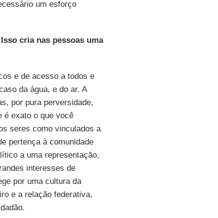
ecessário um esforço
 Isso cria nas pessoas uma
cos e de acesso a todos e
aso da água, e do ar. A
as, por pura perversidade,
e é exato o que você
 os seres como vinculados a
 de pertença à comunidade
lítico a uma representação,
grandes interesses de
ege por uma cultura da
ro e a relação federativa,
idadão.