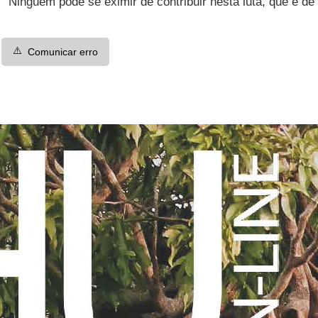
Ninguém pode se eximir de contribuir nesta luta, que é de
⚠️
Comunicar erro