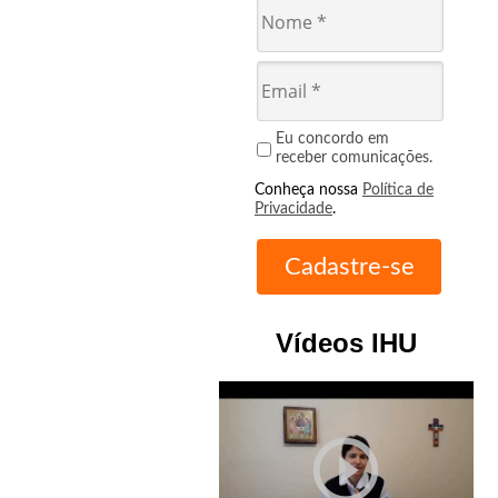
Eu concordo em
receber comunicações.
Conheça nossa
Política de
Privacidade
.
Vídeos IHU
play_circle_outline