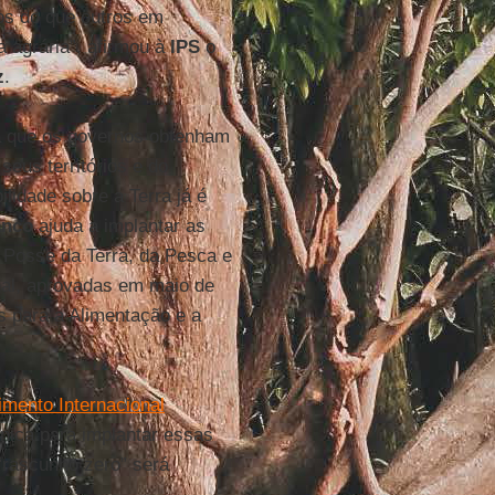
os do que outros em
 agrária”, afirmou à
IPS
o
z
.
 que os governos obtenham
seus territórios e do
lidade sobre a Terra já é
nco
ajuda a implantar as
 Posse da Terra, da Pesca e
nal, aprovadas em maio de
 para a Alimentação e a
mento Internacional
cnica para implantar essas
“rascunho zero” será