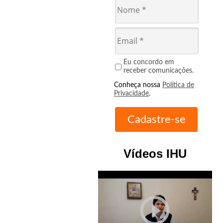
Eu concordo em
receber comunicações.
Conheça nossa
Política de
Privacidade
.
Vídeos IHU
play_circle_outline