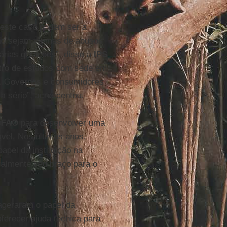
neste caso podem ser a
não sejam vítimas de abusos
árias gerações”, disse à
IPS
tro de estudos com sede em
a. Governos e consumidores
 a sério”, acrescentou.
a
FAO
para desenvolver uma
ável. Nos últimos anos,
apel da instituição na
ialmente seu braço para o
xageraram o papel da
oferecer ajuda técnica para