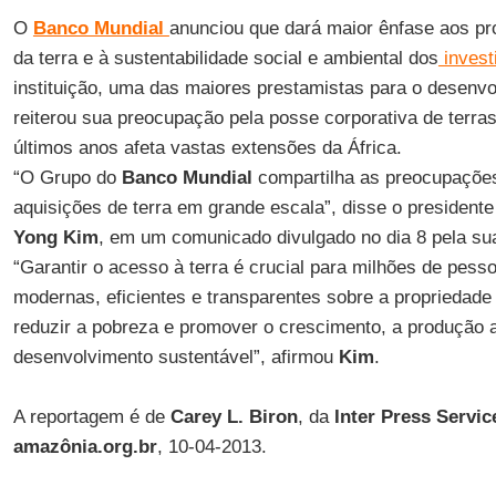
O
Banco Mundial
anunciou que dará maior ênfase aos pr
da terra e à sustentabilidade social e ambiental dos
invest
instituição, uma das maiores prestamistas para o desen
reiterou sua preocupação pela posse corporativa de terra
últimos anos afeta vastas extensões da África.
“O Grupo do
Banco Mundial
compartilha as preocupaçõe
aquisições de terra em grande escala”, disse o president
Yong Kim
, em um comunicado divulgado no dia 8 pela s
“Garantir o acesso à terra é crucial para milhões de pesso
modernas, eficientes e transparentes sobre a propriedade 
reduzir a pobreza e promover o crescimento, a produção a
desenvolvimento sustentável”, afirmou
Kim
.
A reportagem é de
Carey L. Biron
, da
Inter Press Servic
amazônia.org.br
, 10-04-2013.