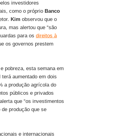
elos investidores
erais, como o próprio
Banco
etor.
Kim
observou que o
ra, mas alertou que “são
guardas para os
direitos à
que os governos prestem
a e pobreza, esta semana em
al terá aumentado em dois
% a produção agrícola do
ntos públicos e privados
alerta que “os investimentos
o de produção que se
ionais e internacionais