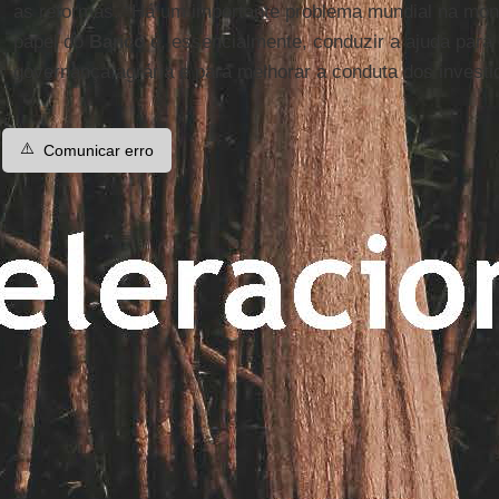
as reformas. “Há um importante problema mundial na mon
papel do
Banco
é, essencialmente, conduzir a ajuda para
governança agrária e para melhorar a conduta dos investid
⚠️
Comunicar erro