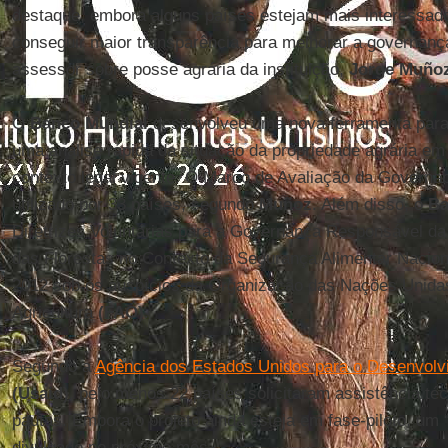
destaque, embora alguns países estejam mais interessad
conseguir maior transparência para melhorar a governança
assessor sobre posse agrária da instituição,
Jorge Muño
O
Banco Mundial
desenvolveu uma nova ferramenta para
uma análise rápida da situação da propriedade agrária em 
contexto legal vigente. O Marco de Avaliação da Governabi
utilizado por 33 países, segundo
Muñoz
. Além disso, o
Ba
Diretrizes Voluntárias para a Governança Responsável da
das Florestas no Contexto da Segurança Alimentar Nacio
2012 sob os auspícios da Organização das Nações Unidas
Agricultura
(FAO)
.
Segundo a
Agência dos Estados Unidos para o Desenvolvi
(Usaid)
, pelo menos 22 países solicitaram assistência té
pautas. Embora o projeto ainda esteja em fase-piloto, um 
divulgado no próximo mês.