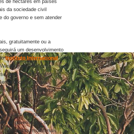
es de hectares em países
s da sociedade civil
e do governo e sem atender
ais, gratuitamente ou a
nseguirá um desenvolvimento
 do
Instituto Internacional
Washington. “Até certo
sa terra era propriedade do
sem títulos de posse.
ses é um assunto enorme,
ima-quarta organizada pelo
ações de governantes de
o
, mas ganhou muito mais