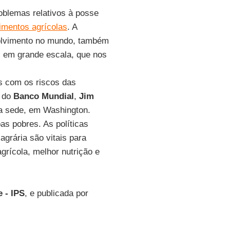
oblemas relativos à posse
imentos agrícolas
. A
volvimento no mundo, também
s em grande escala, que nos
s com os riscos das
e do
Banco Mundial
,
Jim
ua sede, em Washington.
as pobres. As políticas
agrária são vitais para
grícola, melhor nutrição e
e - IPS
, e publicada por