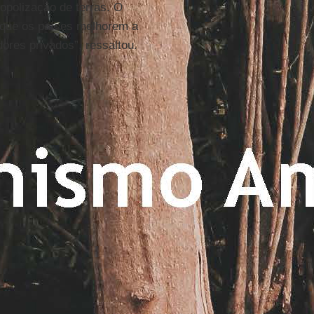
opolização de terras. O
 que os países melhorem a
ores privados”, ressaltou.