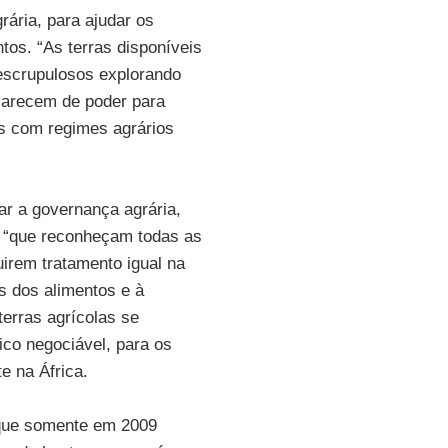
rária, para ajudar os
os. “As terras disponíveis
nescrupulosos explorando
 carecem de poder para
es com regimes agrários
rar a governança agrária,
as “que reconheçam todas as
irem tratamento igual na
s dos alimentos e à
erras agrícolas se
co negociável, para os
e na África.
 que somente em 2009