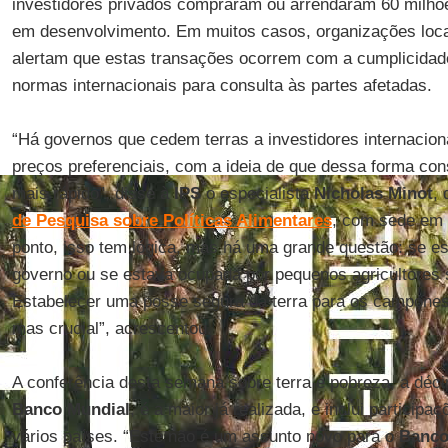
investidores privados compraram ou arrendaram 60 milhõ
em desenvolvimento. Em muitos casos, organizações locai
alertam que estas transações ocorrem com a cumplicidad
normas internacionais para consulta às partes afetadas.
“Há governos que cedem terras a investidores internacion
preços preferenciais, com a ideia de que dessa forma co
mais rápido”, disse à
IPS
o especialista
Nicholas Minot
,
de Pesquisa sobre Políticas Alimentares
, com sede em 
ponto, isso tem lógica, mas há uma grande questão: se es
governo ou se estava ocupada por pequenos agricultores 
Estabelecer uma posse segura da terra para os campone
mas crucial”, acrescentou.
A conferência desta semana sobre terra e pobreza, a déc
Banco Mundial
, é a maior já realizada, e inclui particip
vários países. “Este não é um assunto novo para o
Banc