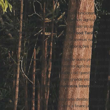
“As regulações voluntárias nem sempre funcionam, mas 
única maneira de garantir que os pequenos agricultores 
e possam possuir terras que talvez tenham ocupado por v
Danielle Nierenberg
, cofundadora da
Food Tank
, um cen
Washington. “Sem estas diretrizes, ficaremos na anarqui
devem ter a iniciativa para que as corporações levem isto
O
Banco Mundial
também participa de outro processo d
série de Princípios para o Investimento Agrícola Respons
algumas organizações da sociedade civil questionaram o p
facilitação de compras de terras em grande escala, espec
setor privado, a
Corporação Financeira Internacional
.
Entretanto,
Muñoz
disse que boa parte destas críticas e
instituição, que não se dedicou tanto a financiar quanto a 