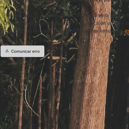
Portanto, a busca por biocombustíveis realmente "verdes" 
ONGs já estão pedindo para que a mudança de uso dos so
as futuras tecnologias, para "evitar que elas tenham um
i
⚠️
Comunicar erro