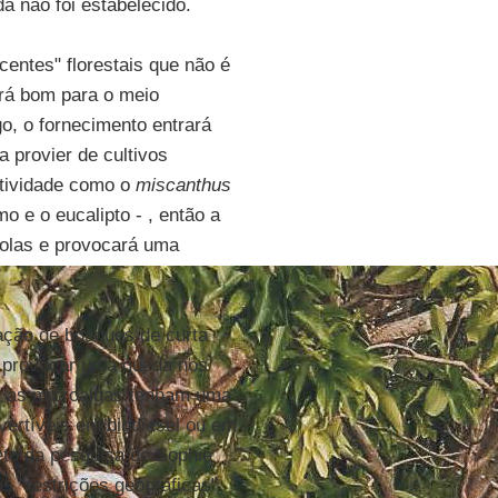
a não foi estabelecido.
entes" florestais que não é
será bom para o meio
o, o fornecimento entrará
 provier de cultivos
tividade como o
miscanthus
o e o eucalipto - , então a
olas e provocará uma
cação de bosques de curta
provocar uma queda nos
ra as microalgas tenham uma
ertíveis em biodiesel ou em
eto da pesquisa de Sophie
as "restrições geográficas"