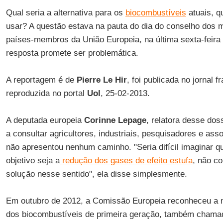
Qual seria a alternativa para os
biocombustíveis
atuais, q
usar? A questão estava na pauta do dia do conselho dos m
países-membros da União Europeia, na última sexta-feira 
resposta promete ser problemática.
A reportagem é de
Pierre Le Hir
, foi publicada no jornal 
reproduzida no portal
Uol
, 25-02-2013.
A deputada europeia
Corinne Lepage
, relatora desse do
a consultar agricultores, industriais, pesquisadores e as
não apresentou nenhum caminho. "Seria difícil imaginar qu
objetivo seja a
redução dos gases de efeito estufa
, não c
solução nesse sentido", ela disse simplesmente.
Em outubro de 2012, a Comissão Europeia reconheceu a n
dos biocombustíveis de primeira geração, também chama