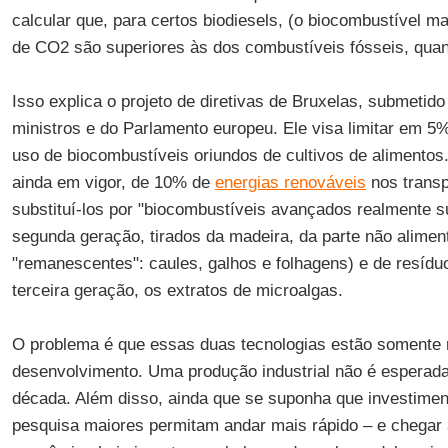
calcular que, para certos biodiesels, (o biocombustível ma
de CO2 são superiores às dos combustíveis fósseis, quand
Isso explica o projeto de diretivas de Bruxelas, submeti
ministros e do Parlamento europeu. Ele visa limitar em 5%,
uso de biocombustíveis oriundos de cultivos de alimentos.
ainda em vigor, de 10% de
energias renováveis
nos transp
substituí-los por "biocombustíveis avançados realmente s
segunda geração, tirados da madeira, da parte não aliment
"remanescentes": caules, galhos e folhagens) e de resídu
terceira geração, os extratos de microalgas.
O problema é que essas duas tecnologias estão somente 
desenvolvimento. Uma produção industrial não é esperada
década. Além disso, ainda que se suponha que investimen
pesquisa maiores permitam andar mais rápido – e chegar 