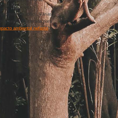
promete ser difícil. Várias
los seja considerada para
mpacto ambiental nefasto
".