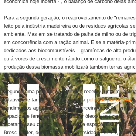
econômica hoje incerta - , o balanço de carbono delas aind
Para a segunda geração, o reaproveitamento de "remanesc
feito pela indústria madeireira ou de resíduos agrícolas 
ambiente. Mas em se tratando de palha de milho ou de trig
em concorrência com a ração animal. E se a matéria-prima
dedicados aos biocombustíveis – gramíneas de alta produ
ou árvores de crescimento rápido como o salgueiro, o álam
produção dessa biomassa mobilizará também terras agríc
mudança de uso dos solos.
Segundo uma publicação científica recente, uma multipli
rotatividade também pode agravar a
poluição por ozônio
e 
rendimentos agrícolas. Quanto à terceira geração, embo
capacidade fenomenal de acumular óleos e açúcares, conv
bioetanol, seu cultivo também exige espaço. Esse é o obj
Bresc-Litzler, doutoranda na Universidade Paris-1, sobre 