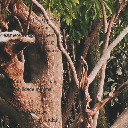
esquisadora explica que são
so a água em abundância,
éries meteorológicas, bem
as algas se alimentam". O
ícolas é o uso dos recursos
iro potencial de
m escala industrial seriam
ma rentabilidade mínima",
 uma espécie de estufa
 de poderem ser instalados
s é um fator limitante.