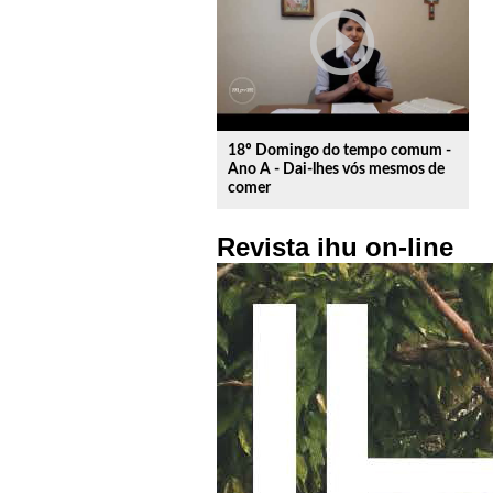
play_circle_outline
18º Domingo do tempo comum -
Ano A - Dai-lhes vós mesmos de
comer
Revista ihu on-line