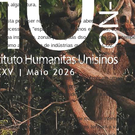
da algacultura.
Esta pode ser realizada em bacias abertas. Para isso a p
necessários "espaços verdes planos e amplos, com aces
boa insolação, zonas protegidas dso ventos e das intemp
como a presença de indústrias que emitem CO2, do qual 
que pode provocar conflitos de uso com as atividades agr
hídricos ou o desenvolvimento periurbano.
Ainda que os territórios ultramarinos ofereçam um verdade
desenvolvimento, "para uma produção de biocombustível e
necessárias superfícies consideráveis para se chegar a u
acredita
Bresc-Litzler
.
O cultivo também pode ser feito de maneira intensiva em
(fotobiorreatores). Mas, embora estes tenham a vantagem
em indústrias, a quantidade de luz necessária para as alga