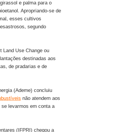
 girassol e palma para o
bioetanol. Apropriando-se de
al, esses cultivos
desastrosos, segundo
ect Land Use Change ou
lantações destinadas aos
tas, de pradarias e de
nergia (Ademe) concluiu
bustíveis
não atendem aos
, se levarmos em conta a
mentares (IFPRI) chegou a