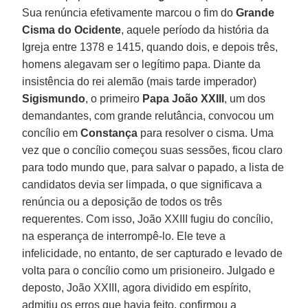
Sua renúncia efetivamente marcou o fim do
Grande
Cisma do Ocidente
, aquele período da história da
Igreja entre 1378 e 1415, quando dois, e depois três,
homens alegavam ser o legítimo papa. Diante da
insistência do rei alemão (mais tarde imperador)
Sigismundo
, o primeiro
Papa João XXIII
, um dos
demandantes, com grande relutância, convocou um
concílio em
Constança
para resolver o cisma. Uma
vez que o concílio começou suas sessões, ficou claro
para todo mundo que, para salvar o papado, a lista de
candidatos devia ser limpada, o que significava a
renúncia ou a deposição de todos os três
requerentes. Com isso, João XXIII fugiu do concílio,
na esperança de interrompê-lo. Ele teve a
infelicidade, no entanto, de ser capturado e levado de
volta para o concílio como um prisioneiro. Julgado e
deposto, João XXIII, agora dividido em espírito,
admitiu os erros que havia feito, confirmou a