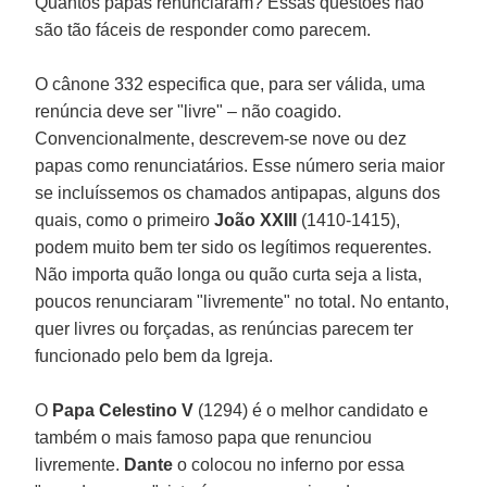
Quantos papas renunciaram? Essas questões não
são tão fáceis de responder como parecem.
O cânone 332 especifica que, para ser válida, uma
renúncia deve ser "livre" – não coagido.
Convencionalmente, descrevem-se nove ou dez
papas como renunciatários. Esse número seria maior
se incluíssemos os chamados antipapas, alguns dos
quais, como o primeiro
João XXIII
(1410-1415),
podem muito bem ter sido os legítimos requerentes.
Não importa quão longa ou quão curta seja a lista,
poucos renunciaram "livremente" no total. No entanto,
quer livres ou forçadas, as renúncias parecem ter
funcionado pelo bem da Igreja.
O
Papa Celestino V
(1294) é o melhor candidato e
também o mais famoso papa que renunciou
livremente.
Dante
o colocou no inferno por essa