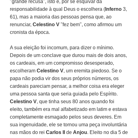
"grande recusa", isto é, por se esquivar da
responsabilidade à qual Deus o escolhera (
Inferno
3,
61), mas a maioria das pessoas pensa que, ao
renunciar,
Celestino V
"fez bem", como afirmou um
cronista da época.
A sua eleição foi incomum, para dizer o mínimo.
Depois de um conclave que durou mais de dois anos,
os cardeais, em um compromisso desesperado,
escolheram
Celestino V
, um eremita piedoso. Se o
papa não podia vir dos seus próprios números, os
cardeais pareciam pensar, a melhor coisa era eleger
uma pessoa santa que seria guiada pelo Espírito.
Celestino V
, que tinha seus 80 anos quando foi
eleito, também era mal alfabetizado em latim e estava
completamente esmagado pelos seus deveres. Em
sua ingenuidade, ele se tornou uma peça involuntária
nas mãos do rei
Carlos II
de
Anjou
. Eleito no dia 5 de