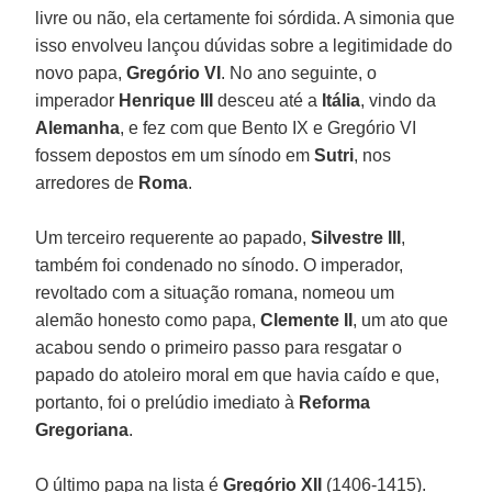
livre ou não, ela certamente foi sórdida. A simonia que
isso envolveu lançou dúvidas sobre a legitimidade do
novo papa,
Gregório VI
. No ano seguinte, o
imperador
Henrique III
desceu até a
Itália
, vindo da
Alemanha
, e fez com que Bento IX e Gregório VI
fossem depostos em um sínodo em
Sutri
, nos
arredores de
Roma
.
Um terceiro requerente ao papado,
Silvestre III
,
também foi condenado no sínodo. O imperador,
revoltado com a situação romana, nomeou um
alemão honesto como papa,
Clemente II
, um ato que
acabou sendo o primeiro passo para resgatar o
papado do atoleiro moral em que havia caído e que,
portanto, foi o prelúdio imediato à
Reforma
Gregoriana
.
O último papa na lista é
Gregório XII
(1406-1415).