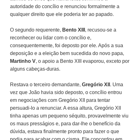
autoridade do concílio e renunciou formalmente a
qualquer direito que ele poderia ter ao papado.
O segundo requerente,
Bento XIII
, recusou-se a
reconhecer ou lidar com o concílio e,
consequentemente, foi deposto por ele. Após a sua
deposição e a eleição bem sucedida do novo papa,
Martinho V
, o apoio a Bento XIII evaporou, exceto por
alguns cabeças-duras.
Restava o terceiro demandante,
Gregório XII
. Uma
vez que João havia sido deposto, o concílio entrou
em negociações com Gregório XII para tentar
persuadi-lo a renunciar. A essa altura, Gregório XII
tinha apenas um pequeno séquito, provavelmente viu
os maus presságios e, para dar-lhe o benefício da
dúvida, estava finalmente pronto para fazer o que
podia para acabar com o cisma. Ele concordou em