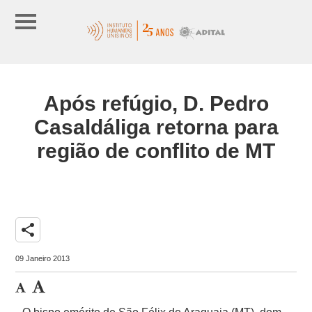
Após refúgio, D. Pedro
Casaldáliga retorna para
região de conflito de MT
share
09 Janeiro 2013