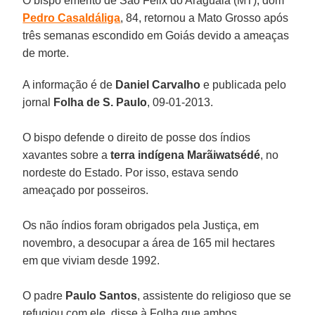
O bispo emérito de São Félix do Araguaia (MT), dom
Pedro Casaldáliga
, 84, retornou a Mato Grosso após
três semanas escondido em Goiás devido a ameaças
de morte.
A informação é de
Daniel Carvalho
e publicada pelo
jornal
Folha de S. Paulo
, 09-01-2013.
O bispo defende o direito de posse dos índios
xavantes sobre a
terra indígena
Marãiwatsédé
, no
nordeste do Estado. Por isso, estava sendo
ameaçado por posseiros.
Os não índios foram obrigados pela Justiça, em
novembro, a desocupar a área de 165 mil hectares
em que viviam desde 1992.
O padre
Paulo Santos
, assistente do religioso que se
refugiou com ele, disse à Folha que ambos