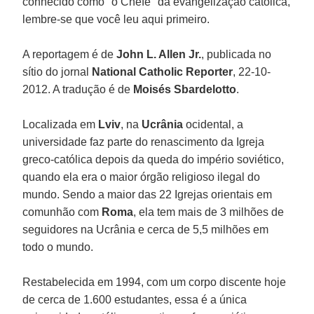
conhecido como "o Chefe" da evangelização católica,
lembre-se que você leu aqui primeiro.
A reportagem é de
John L. Allen Jr.
, publicada no
sítio do jornal
National Catholic Reporter
, 22-10-
2012. A tradução é de
Moisés Sbardelotto
.
Localizada em
Lviv
, na
Ucrânia
ocidental, a
universidade faz parte do renascimento da Igreja
greco-católica depois da queda do império soviético,
quando ela era o maior órgão religioso ilegal do
mundo. Sendo a maior das 22 Igrejas orientais em
comunhão com
Roma
, ela tem mais de 3 milhões de
seguidores na Ucrânia e cerca de 5,5 milhões em
todo o mundo.
Restabelecida em 1994, com um corpo discente hoje
de cerca de 1.600 estudantes, essa é a única