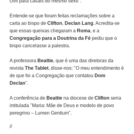
civil para casais do mesmo sexo".
Entende-se que foram feitas reclamações sobre a
carta ao bispo de
Clifton
,
Declan Lang
. Acredita-se
que essas queixas chegaram a
Roma
, e a
Congregação para a Doutrina da Fé
pediu que o
bispo cancelasse a palestra.
A professora
Beattie
, que é uma das diretoras da
revista
The Tablet
, disse-nos: "O meu entendimento é
de que foi a Congregação que contatou
Dom
Declan
".
A conferência de
Beattie
na diocese de
Clifton
seria
intitulada "Maria: Mãe de Deus e modelo de povo
peregrino – Lumen Gentium".
//