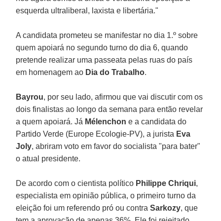
esquerda ultraliberal, laxista e libertária."
A candidata prometeu se manifestar no dia 1.º sobre
quem apoiará no segundo turno do dia 6, quando
pretende realizar uma passeata pelas ruas do país
em homenagem ao
Dia do Trabalho
.
Bayrou
, por seu lado, afirmou que vai discutir com os
dois finalistas ao longo da semana para então revelar
a quem apoiará. Já
Mélenchon
e a candidata do
Partido Verde (Europe Ecologie-PV), a jurista
Eva
Joly
, abriram voto em favor do socialista "para bater"
o atual presidente.
De acordo com o cientista político
Philippe Chriqui
,
especialista em opinião pública, o primeiro turno da
eleição foi um referendo pró ou contra
Sarkozy
, que
tem a aprovação de apenas 36%. Ele foi rejeitado