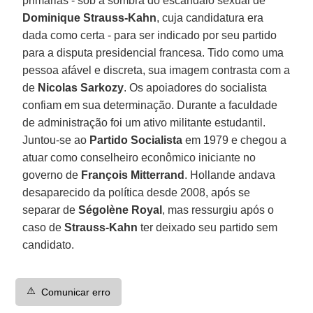
primárias - sob a sombra do escândalo sexual de
Dominique Strauss-Kahn
, cuja candidatura era
dada como certa - para ser indicado por seu partido
para a disputa presidencial francesa. Tido como uma
pessoa afável e discreta, sua imagem contrasta com a
de
Nicolas Sarkozy
. Os apoiadores do socialista
confiam em sua determinação. Durante a faculdade
de administração foi um ativo militante estudantil.
Juntou-se ao
Partido Socialista
em 1979 e chegou a
atuar como conselheiro econômico iniciante no
governo de
François Mitterrand
. Hollande andava
desaparecido da política desde 2008, após se
separar de
Ségolène Royal
, mas ressurgiu após o
caso de
Strauss-Kahn
ter deixado seu partido sem
candidato.
⚠️
Comunicar erro