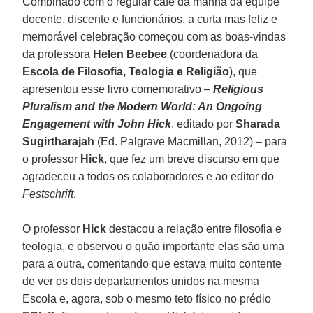
Combinado com o regular café da manhã da equipe
docente, discente e funcionários, a curta mas feliz e
memorável celebração começou com as boas-vindas
da professora
Helen Beebee
(coordenadora da
Escola de Filosofia, Teologia e Religião
), que
apresentou esse livro comemorativo –
Religious
Pluralism and the Modern World: An Ongoing
Engagement with John Hick
, editado por
Sharada
Sugirtharajah
(Ed. Palgrave Macmillan, 2012) – para
o professor
Hick
, que fez um breve discurso em que
agradeceu a todos os colaboradores e ao editor do
Festschrift
.
O professor
Hick
destacou a relação entre filosofia e
teologia, e observou o quão importante elas são uma
para a outra, comentando que estava muito contente
de ver os dois departamentos unidos na mesma
Escola e, agora, sob o mesmo teto físico no prédio