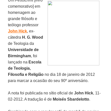
Um
Festschrift
[livro
comemorativo] em
homenagem ao
grande filósofo e
teólogo professor
John Hick
, ex-
cátedra
H. G. Wood
de Teologia da
Universidade de
Birmingham
, foi
lançado na
Escola
de Teologia,
Filosofia e Religião
no dia 18 de janeiro de 2012
para marcar a ocasião do seu 90º aniversário.
A nota foi publicada no sítio oficial de
John Hick
, 11-
02-2012. A tradução é de
Moisés Sbardelotto
.