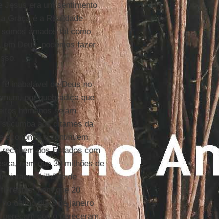
de Jesus era um sentimento
 a Graça é a Realidade
os somos amados tal como
s, em Deus, podemos fazer
isso.
 fé inabalável de Deus no
omum, por quebradiça que
ireitos humanos sejam
pa sucumba aos ditames da
e economia e continuem
e recebem dos Estados com
sça, nem que 30 milhões de
nvistam 4 bilhões de
florestas, nem que 20
o último dia 3 de janeiro
os pereçam como pereceram