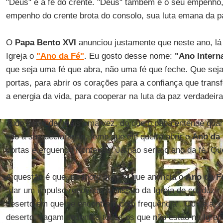
"Deus" é a fé do crente. "Deus" também é o seu empenho, 
empenho do crente brota do consolo, sua luta emana da p
O
Papa Bento XVI
anunciou justamente que neste ano, lá 
Igreja o
"Ano da Fé"
. Eu gosto desse nome:
"Ano Intern
que seja uma fé que abra, não uma fé que feche. Que seja 
portas, para abrir os corações para a confiança que trans
a energia da vida, para cooperar na luta da paz verdadeira
Tudo depende, mais uma vez, do que o papa entende quand
lido a sua declaração, temo que ele queira abrir o
Ano da
portas e erguendo fronteiras. Já não seria o ano da fé. Qu
A questão é que, no
motu proprio
que anuncia o
Ano da F
"dar um impulso renovado à missão da Igreja de conduzir
deserto em que se encontram com frequência". Ou seja, o
deserto, vagam sedentos todos os que não estão na Igreja,