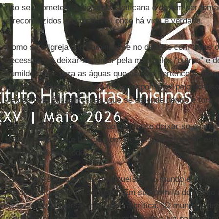
não se submetem à hierarquia vaticana e devem ser toma
e reconduzidos ao único redil onde há vida e verdade.
Como se a Igreja não caminhasse no deserto com todos 
necessitasse deixar-se tomar pela mão pelos "outros" e d
humildemente para as águas que não lhe pertencem. Como 
particular a hierarquia, não fosse responsável pelo imens
verdes nem águas frescas, que se estende dentro e fora d
Como se sua primeira missão não fosse deixar-se evange
mulheres de hoje e buscar com eles verdor e frescor, espí
sustentável para todos.
Essa é a visão, bastante maniqueísta, do mundo e da Igr
desde muito antes de ser papa. Em sua homilia do último 
festa da luz universal, ele voltou à crítica. "O mundo – d
recursos, é incapaz de dar à humanidade a luz para orien