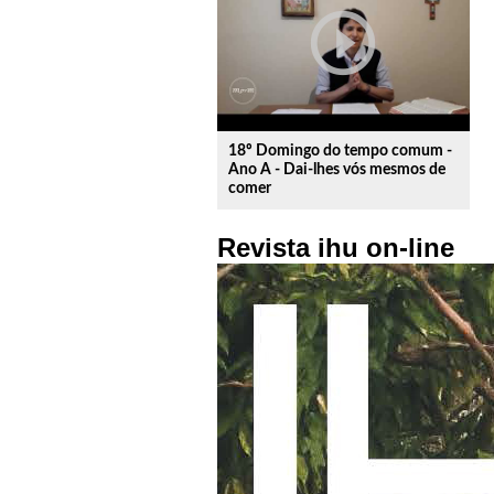
play_circle_outline
18º Domingo do tempo comum -
Ano A - Dai-lhes vós mesmos de
comer
Revista ihu on-line