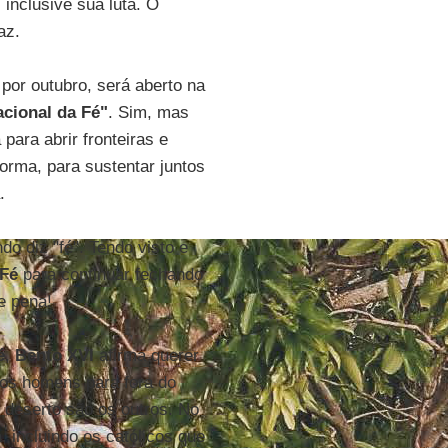
inclusive sua luta. O
az.
por outubro, será aberto na
acional da Fé"
. Sim, mas
para abrir fronteiras e
forma, para sustentar juntos
.
o diz "fé". Tendo visto e
 Fé
para continuar fechando
e pena!
é
,
Bento XVI
afirma querer
 os homens para fora do
 deserto são os outros. No
 incluindo os católicos que