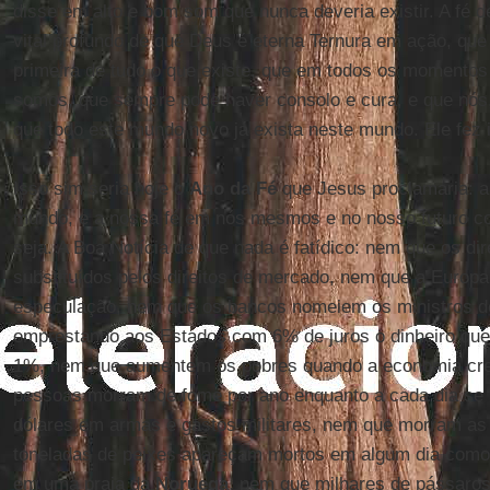
disse em alto e bom som que nunca deveria existir. A fé 
vital profundo de que Deus é eterna Ternura em ação, que
primeira de tudo o que existe, que em todos os moment
somos, que sempre pode haver consolo e cura, e que nó
que todo este mundo novo já exista neste mundo. Ele fez 
Isso sim seria hoje o
Ano da Fé
que Jesus proclamaria: a
mundo, e a nossa fé em nós mesmos e no nosso futuro c
seja. A Boa Notícia de que nada é fatídico: nem que os d
substituídos pelos direitos de mercado, nem que a Euro
especulação, nem que os bancos nomeiem os ministros d
emprestando aos Estados com 6% de juros o dinheiro qu
1%, nem que aumentem os pobres quando a economia cre
pessoas morram de fome por ano enquanto a cada dia se i
dólares em armas e gastos militares, nem que morram as 
toneladas de peixes apareçam mortos em algum dia como n
em uma praia da
Noruega
, nem que milhares de pássar