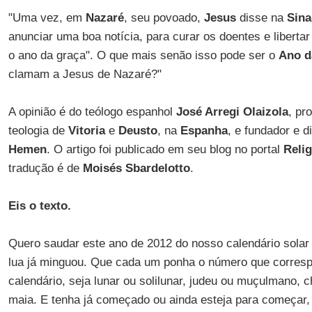
"Uma vez, em
Nazaré
, seu povoado,
Jesus
disse na
Sin
anunciar uma boa notícia, para curar os doentes e libertar
o ano da graça". O que mais senão isso pode ser o
Ano d
clamam a Jesus de Nazaré?"
A opinião é do teólogo espanhol
José Arregi Olaizola
, pr
teologia de
Vitoria
e
Deusto
, na
Espanha
, e fundador e di
Hemen
. O artigo foi publicado em seu blog no portal
Relig
tradução é de
Moisés Sbardelotto
.
Eis o texto.
Quero saudar este ano de 2012 do nosso calendário solar 
lua já minguou. Que cada um ponha o número que corresp
calendário, seja lunar ou solilunar, judeu ou muçulmano, c
maia. E tenha já começado ou ainda esteja para começar