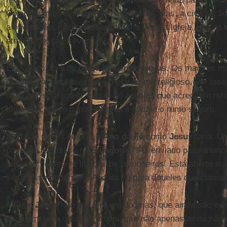
Comprovamos isso também em nossos dias: a civilização o
a orientação, navegando sem rumo. Mas a Igreja, graças 
através dessas trevas".
Está claro: fora da Igreja reinam as trevas. Os maiores 
descrença, o relativismo e o pluralismo religioso. Por iss
deriva. E só a Igreja, isto é, só aqueles que acreditam no 
fim e ao cabo, o papa – conhece a luz e o rumo seguro.
Isso não seria celebrar o
Ano da Fé
como
Jesus
faria. 
povoado, ele disse na
Sinagoga
: "Fui enviado para anunc
curar os doentes e libertar os prisioneiros. Está aberto o
senão isso pode ser o Ano da Fé para aqueles que clama
A fé de
Jesus
não era crer em dogmas, que ainda não exis
se submeter a uma hierarquia, que não apenas ainda não 