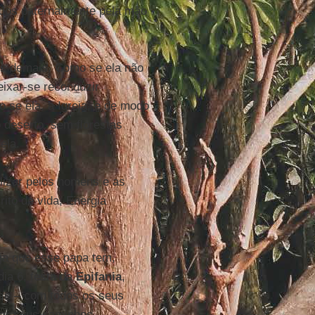
dos paternalmente pela mão
os demais. Como se ela não
eixar-se reconduzir
se ela, a Igreja, e de modo
o deserto, sem florestas
ela.
lizar pelos homens e as
rito de vida, Energia
eja que esse papa tem,
dia 6, festa da
Epifania
,
isse – com todos os seus
tar seus caminhos.