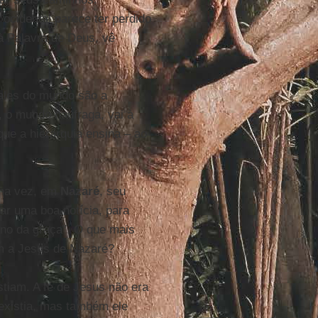
cidental parece ter perdido
à Palavra de Deus, vê
males do mundo são a
o, o mundo naufraga, vai à
que a hierarquia ensina – ao
Uma vez, em
Nazaré
, seu
iar uma boa notícia, para
 ano da graça". O que mais
m a Jesus de Nazaré?
tiam. A fé de Jesus não era
existia, mas também ele