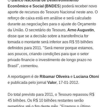
O
Banco Nacional de Desenvolvimento
Econômico e Social (BNDES
) poderá receber novo
aporte de recursos do Tesouro Nacional neste ano. O
reforço de caixa está em análise e será calculado
durante as negociações para o ajuste do Orçamento
da União. O secretário do Tesouro,
Arno Augustin
,
disse que se a decisão sobre a transferência for
tomada o montante será inferior aos R$ 55 bilhões
definidos para 2011. "Será menor porque estamos,
aos poucos, criando condições para que o setor
privado financie o investimento de longo prazo no
Brasil", comentou.
A reportagem é de
Ribamar Oliveira
e
Luciana Otoni
e publicada pelo jornal
Valor
, 17-01-2012.
Do total previsto para 2011, o Tesouro repassou R$
45 bilhões. Os R$ 10 bilhões restantes serão
remetidos até o fim deste mês. "Fizemos o último