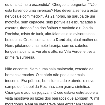
ou uma câmera escondida”. Cheguei a perguntar: “Não
está havendo uma inversão? Não deveria ser eu a estar
nervosa e com medo?”. Às 21 horas, na garupa de um
mototáxi, sem capacete, subi por vielas esburacadas e
escuras, tirando fino dos ônibus e ouvindo o ruído da
Rocinha, misto de funk, alto-falantes e televisores nos
botequins. Cruzei com a loura
Danúbia
, atual mulher de
Nem, pilotando uma moto laranja, com os cabelos
longos na cintura. Fui até o alto, na Vila Verde, e tive a
primeira surpresa.
Não encontrei Nem numa sala malocada, cercado de
homens armados. O cenário não podia ser mais
inocente. Era público, bem iluminado e aberto: o novo
campo de futebol da Rocinha, com grama sintética.
Crianças e adultos jogavam. O céu estava estrelado e a
vista mostrava as luzes dos barracos que abrigam 70 mil
moradores.
Nem
se preparava para entrar em campo.