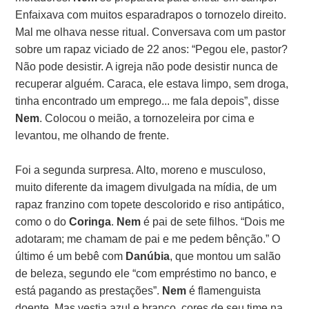
Enfaixava com muitos esparadrapos o tornozelo direito.
Mal me olhava nesse ritual. Conversava com um pastor
sobre um rapaz viciado de 22 anos: “Pegou ele, pastor?
Não pode desistir. A igreja não pode desistir nunca de
recuperar alguém. Caraca, ele estava limpo, sem droga,
tinha encontrado um emprego... me fala depois”, disse
Nem
. Colocou o meião, a tornozeleira por cima e
levantou, me olhando de frente.
Foi a segunda surpresa. Alto, moreno e musculoso,
muito diferente da imagem divulgada na mídia, de um
rapaz franzino com topete descolorido e riso antipático,
como o do
Coringa
.
Nem
é pai de sete filhos. “Dois me
adotaram; me chamam de pai e me pedem bênção.” O
último é um bebê com
Danúbia
, que montou um salão
de beleza, segundo ele “com empréstimo no banco, e
está pagando as prestações”.
Nem
é flamenguista
doente. Mas vestia azul e branco, cores de seu time na