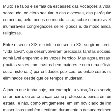
Muito se falou e se fala da escassez das vocações à vida
sobretudo, no clero secular, o das dioceses, das paróqui
comentou, pelo menos no mundo laico, sobre o inexorável
inumeráveis congregações de religiosos e, de modo ainda
religiosas.
Entre o século XIX e o início do século XX, surgiram cent
"vida ativa", que desenvolveram preciosas tarefas socia
admirável empenho e às vezes heroico. Mas agora essas 
(muitas vezes com custos bem maiores e com uma eficá
outra história...) por entidades públicas, ou então essas
eliminados desde que os tempos mudaram.
A jovem que tenha hoje, por exemplo, a vocação ao serv
enfermeira, ou às crianças como professora, pensa em um
estatal, e não, como antigamente, em um noviciado de ir
masculinas também sentiram duramente o desaparecimento