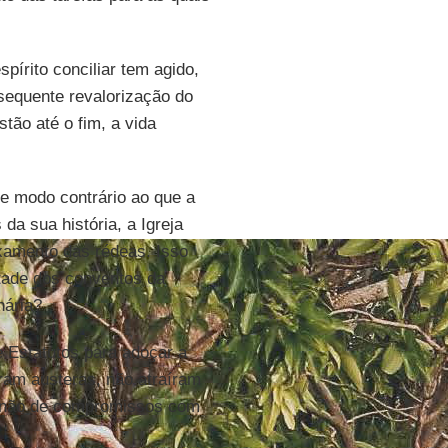
pírito conciliar tem agido,
sequente revalorização do
stão até o fim, a vida
de modo contrário ao que a
da sua história, a Igreja
uxamento das rédeas. Isso
ade dos conventos da
nária?
e Estatutos para adoçar a
ram austeras, não atraíram
e não de compromissos com