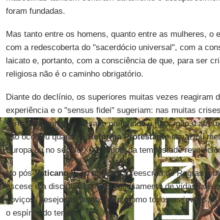
foram fundadas.
Mas tanto entre os homens, quanto entre as mulheres, o es
com a redescoberta do "sacerdócio universal", com a con
laicato e, portanto, com a consciência de que, para ser cri
religiosa não é o caminho obrigatório.
Diante do declínio, os superiores muitas vezes reagiram 
experiência e o "sensus fidei" sugeriam: nas muitas crises 
sempre enfrentou o desafio preferindo o rigor, não o afro
não ocorreu quando a
Reforma Protestante
esvaziou met
Europa ou no século XIX, depois da tempestade revolucio
No pós-
Vaticano II
, no entanto, a reescrita de Regras e d
ascese e a disciplina, o emburguesamento de vidas que e
noviços, desejosos de Absoluto, como todos os jovens, 
o espírito do tempo.