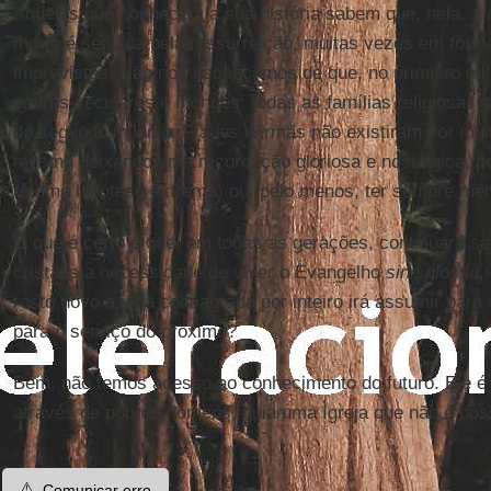
Aqueles que conhecem a sua história sabem que, nela, a
morte é seguida pela ressurreição, muitas vezes em fo
imprevistas. Não nos esqueçamos de que, no primeiro mil
padres seculares e monges: todas as famílias religiosas 
do segundo milênio. Frades e irmãs não existiram por mui
mesmo deixando uma recordação gloriosa e nostálgica, pod
(é uma hipótese extrema) ou, pelo menos, ter sempre men
O que é certo é que, em todas as gerações, continuará 
cristãos a necessidade de viver o Evangelho
sine glossa
,
rosto novo a vida consagrada por inteiro irá assumir para
para o serviço do próximo?
Bem, não temos acesso ao conhecimento do futuro. Ele é
através de pobres homens, guia uma Igreja que não é no
⚠️
Comunicar erro