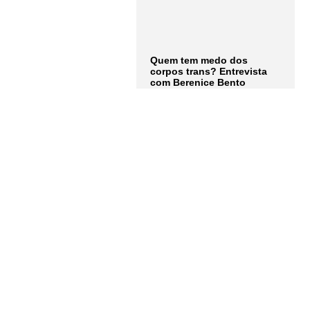
Quem tem medo dos
corpos trans? Entrevista
com Berenice Bento
LER MAIS
Assine a
Newsletter
Receba as notícias e
atualizações do
Instituto
Humanitas Unisinos – IHU
em primeira mão. Junte-se a
nós!