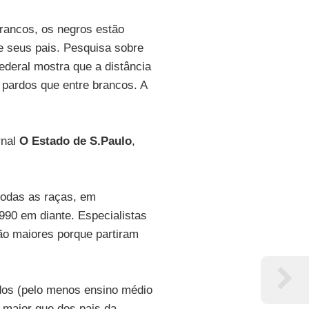
rancos, os negros estão
e seus pais. Pesquisa sobre
ederal mostra que a distância
e pardos que entre brancos. A
rnal
O Estado de S.Paulo
,
 todas as raças, em
90 em diante. Especialistas
ão maiores porque partiram
dos (pelo menos ensino médio
 maior que dos pais da