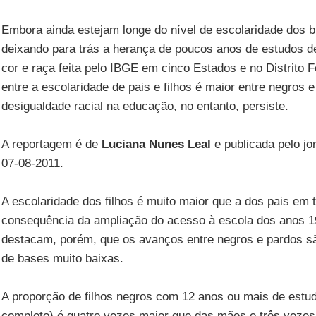
Embora ainda estejam longe do nível de escolaridade dos b
deixando para trás a herança de poucos anos de estudos d
cor e raça feita pelo IBGE em cinco Estados e no Distrito F
entre a escolaridade de pais e filhos é maior entre negros 
desigualdade racial na educação, no entanto, persiste.
A reportagem é de
Luciana Nunes Leal
e publicada pelo jo
07-08-2011.
A escolaridade dos filhos é muito maior que a dos pais em
consequência da ampliação do acesso à escola dos anos 19
destacam, porém, que os avanços entre negros e pardos s
de bases muito baixas.
A proporção de filhos negros com 12 anos ou mais de estu
completo) é quatro vezes maior que das mães e três vezes