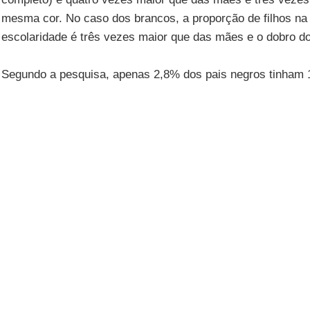
mesma cor. No caso dos brancos, a proporção de filhos na 
escolaridade é três vezes maior que das mães e o dobro do
Segundo a pesquisa, apenas 2,8% dos pais negros tinham 
enquanto os pais brancos chegavam a 9,7%. Entre mães n
ensino médio completo, índice que chegava a 6,9% entre 
Apesar do progresso em relação aos estudos dos pais, a dif
brancos continua gritante. Menos de um em cada dez filhos
IBGE (9,2%) completou o ensino médio. Entre os brancos,
(23%) tinha pelo menos 12 anos de estudos.
"Um nível mais alto de educação entre pretos e pardos, q
estava no imaginário social, começa a fazer parte da real
muito importante. Mas em números absolutos e relativos ai
pesquisador do IBGE
José Luís Petruccelli
, coordenador d