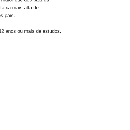
faixa mais alta de
s pais.
12 anos ou mais de estudos,
egras, somente 2,1% tinham o
as mães brancas.
erença entre filhos negros e
 negros entrevistados pelo
 quase um em cada quatro
ue há algumas décadas não
idade. Emblematicamente, é
nda é muito pouco", diz o
a pesquisa de cor e raça, que