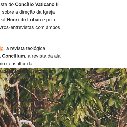
ista do
Concílio Vaticano II
sobre a direção da Igreja
deal
Henri de Lubac
e pelo
livros-entrevistas com ambos
io
, a revista teológica
à
Concilium
, a revista da ala
mo consultor da
cardeal
Joseph Ratzinger
ersidade Lateranense, em
tifício Instituto João Paulo
 para defender a doutrina
ficial, a clonagem, a
Paulo
, figuras associadas