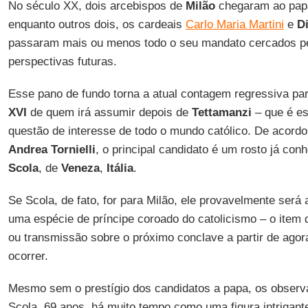
No século XX, dois arcebispos de
Milão
chegaram ao pap
enquanto outros dois, os cardeais
Carlo Maria Martini
e
D
passaram mais ou menos todo o seu mandato cercados p
perspectivas futuras.
Esse pano de fundo torna a atual contagem regressiva pa
XVI
de quem irá assumir depois de
Tettamanzi
– que é es
questão de interesse de todo o mundo católico. De acordo
Andrea Tornielli
, o principal candidato é um rosto já con
Scola
, de
Veneza
,
Itália
.
Se Scola, de fato, for para Milão, ele provavelmente ser
uma espécie de príncipe coroado do catolicismo – o item 
ou transmissão sobre o próximo conclave a partir de agora
ocorrer.
Mesmo sem o prestígio dos candidatos a papa, os observ
Scola, 69 anos, há muito tempo como uma figura intrigante