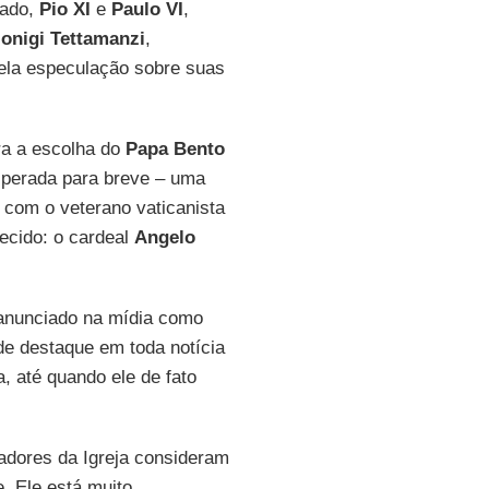
ado,
Pio XI
e
Paulo
VI
,
ionigi Tettamanzi
,
ela especulação sobre suas
ra a escolha do
Papa Bento
perada para breve – uma
 com o veterano vaticanista
hecido: o cardeal
Angelo
á anunciado na mídia como
de destaque em toda notícia
, até quando ele de fato
adores da Igreja consideram
. Ele está muito