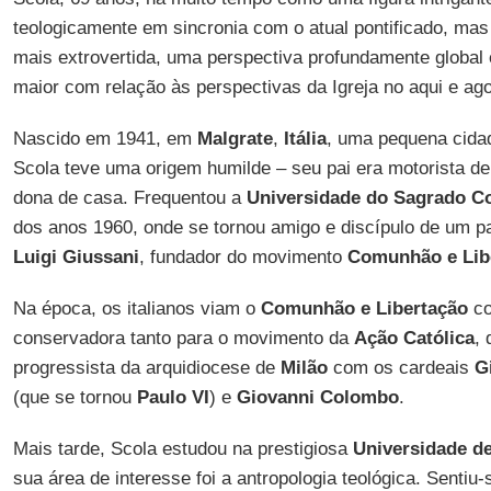
teologicamente em sincronia com o atual pontificado, ma
mais extrovertida, uma perspectiva profundamente globa
maior com relação às perspectivas da Igreja no aqui e ago
Nascido em 1941, em
Malgrate
,
Itália
, uma pequena cida
Scola teve uma origem humilde – seu pai era motorista 
dona de casa. Frequentou a
Universidade do
Sagrado C
dos anos 1960, onde se tornou amigo e discípulo de um p
Luigi Giussani
, fundador do movimento
Comunhão e Lib
Na época, os italianos viam o
Comunhão e Libertação
co
conservadora tanto para o movimento da
Ação Católica
,
progressista da arquidiocese de
Milão
com os cardeais
G
(que se tornou
Paulo VI
) e
Giovanni Colombo
.
Mais tarde, Scola estudou na prestigiosa
Universidade d
sua área de interesse foi a antropologia teológica. Sentiu