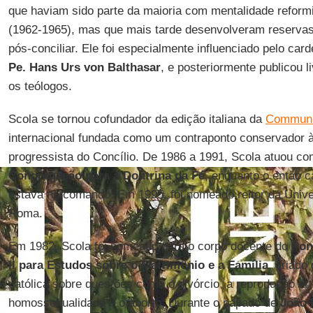
que haviam sido parte da maioria com mentalidade reform
(1962-1965), mas que mais tarde desenvolveram reservas 
pós-conciliar. Ele foi especialmente influenciado pelo car
Pe. Hans Urs von
Balthasar
, e posteriormente publicou 
os teólogos.
Scola se tornou cofundador da edição italiana da
Commun
internacional fundada como um contraponto conservador 
progressista do Concílio. De 1986 a 1991, Scola atuou co
Congregação para a Doutrina da Fé
, enquanto o então 
estava no comando. Em 1995, foi nomeado reitor da Univ
Roma.
Em 1982, Scola foi nomeado para o corpo docente do
Pon
II para Estudos sobre o
Matrimônio e a Família
, criado
católica sobre questões como o divórcio, a reprodução arti
homossexualidade e o aborto. Durante o papado de
João 