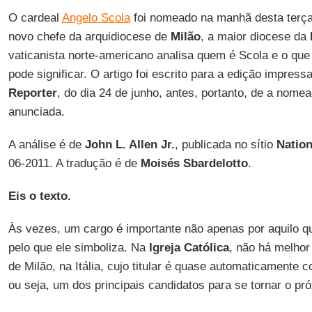
O cardeal
Angelo Scola
foi nomeado na manhã desta terça-
novo chefe da arquidiocese de
Milão
, a maior diocese da
vaticanista norte-americano analisa quem é Scola e o q
pode significar. O artigo foi escrito para a edição impress
Reporter
, do dia 24 de junho, antes, portanto, de a nomea
anunciada.
A análise é de
John L. Allen Jr.
, publicada no sítio
Nation
06-2011. A tradução é de
Moisés Sbardelotto
.
Eis o texto.
Às vezes, um cargo é importante não apenas por aquilo q
pelo que ele simboliza. Na
Igreja Católica
, não há melhor
de Milão, na Itália, cujo titular é quase automaticamente c
ou seja, um dos principais candidatos para se tornar o pr