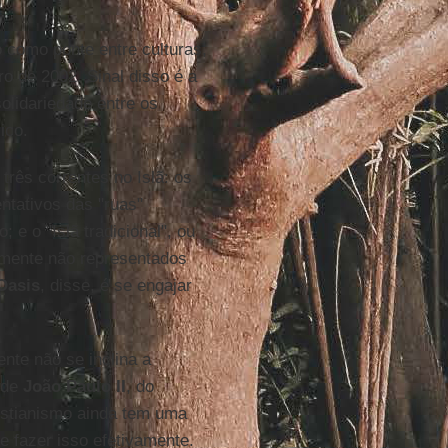
o como ponte entre culturas,
o de 2002. Sinal disso é a
olidariedade entre os
ico.
 três correntes no Islã: os
ntativos das "ruas"
 e o "Islã tradicional", ou
lmente não representados
Oasis
, disse, é se engajar
nte não se inclina a
 de
João Paulo II
, do
ristianismo ainda tem uma
e fazer isso efetivamente.