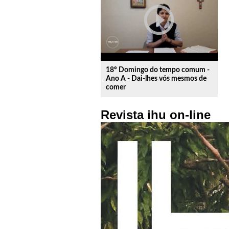
play_circle_outline
18º Domingo do tempo comum -
Ano A - Dai-lhes vós mesmos de
comer
Revista ihu on-line