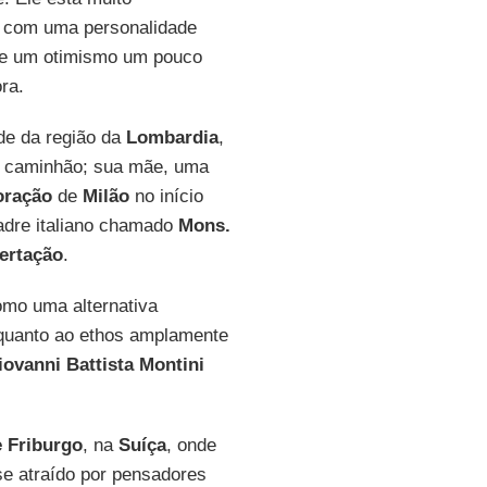
s com uma personalidade
l e um otimismo um pouco
ra.
de da região da
Lombardia
,
de caminhão; sua mãe, uma
oração
de
Milão
no início
adre italiano chamado
Mons.
ertação
.
mo uma alternativa
 quanto ao ethos amplamente
iovanni Battista Montini
e Friburgo
, na
Suíça
, onde
-se atraído por pensadores