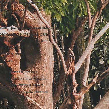
nidos
, em
Washington
,
 papa descreveu como uma
sani
, quanto do
Comunhão
pado, ele se ofereceu para
luência que esses laços têm
e a criação de um
 que o pontífice fez
iussani.
 XVI a
Veneza
, onde o
XX que se tornaram papas:
ebispo de Veneza leva o
pontos, a conclusão parecia