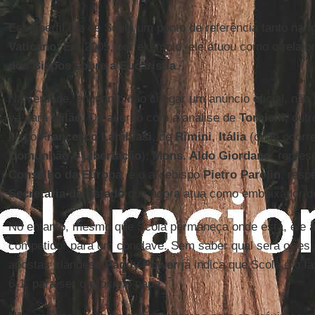
Esse perfil fez de Scola um ponto de referência tanto na I
Vaticano
. Em 2005, por exemplo, ele atuou como o relator
dos Bispos sobre a Eucaristia
.
Na verdade, enquanto não chegar um anúncio oficial, não 
vá para
Milão
. De acordo com a análise de
Tornielli
, out
bispo
Francesco Lambiasi
, de
Rimini
,
Itália
(onde ocorre
Comunhão e Libertação
);
Mons. Aldo Giordano
, repres
Conselho da Europa
; e o arcebispo
Pietro Parolin
, resp
Secretaria de
Estado
que agora atua como embaixador d
No entanto, mesmo que Scola permaneça onde está, ele a
competidor para um conclave. Sem saber qual será o res
apostas irlandesa
Paddy Power
já indica que Scola é o f
6-1, para ser o próximo papa.