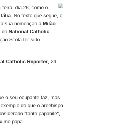
feira, dia 28, como o
Itália
. No texto que segue, o
ue a sua nomeação a
Milão
a do
National Catholic
ção Scola ter sido
al Catholic
Reporter
, 24-
ue o seu ocupante faz, mas
 exemplo do que o arcebispo
onsiderado "tanto papabile",
óximo papa.