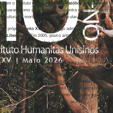
com o instituto na
Universidade Católica dos Estados U
atuaram como arquitetos da luta contra o que o falecido
"cultura da morte" no
Ocidente
secular.
O próprio
Bento XVI
é um antigo admirador tanto de
Gius
e Libertação
. Em 2005, pouco antes de sua eleição ao pa
celebrar a missa fúnebre de Giussani. Para ilustrar a inf
sobre Scola, foi ele que sugeriu a Bento que considerass
departamento vaticano dedicado à "Nova Evangelização", o
prontamente. A ideia, na verdade, tinha sua origem com G
No início de maio, Scola presidiu a breve visita de Bento
pontífice recordou a três patriarcas de
Veneza
no século 
Pio X
,
João XXIII
e
João Paulo I
(tradicionalmente, o arc
título de "Patriarca"). Embora Bento não tenha ligado os 
inconfundível: isso pode acontecer de novo.