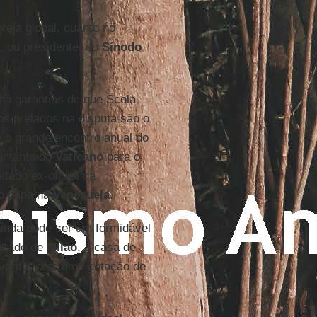
greja global, quanto no
, ou presidente, do
Sínodo
há garantias de que Scola
ros prelados na disputa são o
 o grande encontro anual do
entante do
Vaticano
para o
eitado ex-oficial da
o papa na
Venezuela
.
inda pode ser um formidável
ultado de
Milão
, a casa de
avorito, com uma cotação de