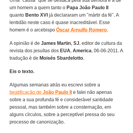
Uma "causa" que se destaca pela sua demora é a de
um homem a quem tanto o
Papa João Paulo II
quanto
Bento
XVI
já declararam um "mártir da fé". A
lentidão neste caso é quase inacreditável. Esse
homem é o arcebispo
Óscar
Arnulfo Romero
.
A opinião é de
James Martin, SJ
, editor de cultura da
revista dos jesuítas dos
EUA
,
America
, 06-06-2011. A
tradução é de
Moisés Sbardelotto
.
Eis o texto.
Algumas semanas atrás eu escrevi sobre a
beatificação de
João Paulo II
e falei não apenas
sobre a sua profunda fé e considerável santidade
pessoal, mas também sobre a consternação, em
alguns círculos, sobre a perceptível pressa do seu
processo de canonização.