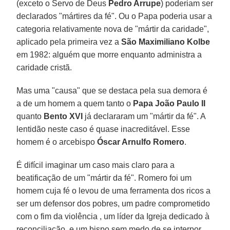
(exceto o Servo de Deus
Pedro Arrupe
) poderiam ser
declarados "mártires da fé". Ou o Papa poderia usar a
categoria relativamente nova de "mártir da caridade",
aplicado pela primeira vez a
São Maximiliano Kolbe
em 1982: alguém que morre enquanto administra a
caridade cristã.
Mas uma "causa" que se destaca pela sua demora é
a de um homem a quem tanto o
Papa João Paulo II
quanto
Bento XVI
já declararam um "mártir da fé". A
lentidão neste caso é quase inacreditável. Esse
homem é o arcebispo
Óscar Arnulfo Romero
.
É difícil imaginar um caso mais claro para a
beatificação de um "mártir da fé". Romero foi um
homem cuja fé o levou de uma ferramenta dos ricos a
ser um defensor dos pobres, um padre comprometido
com o fim da violência , um líder da Igreja dedicado à
reconciliação, e um bispo sem medo de se interpor