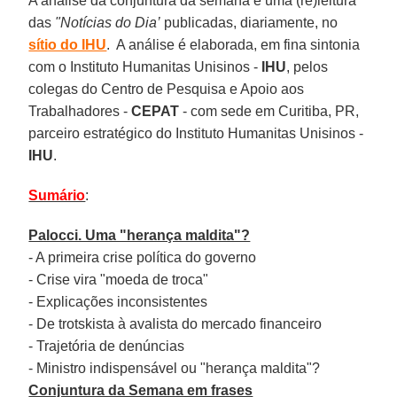
A análise da conjuntura da semana é uma (re)leitura
das
"Notícias do Dia’
publicadas, diariamente, no
sítio do IHU
. A análise é elaborada, em fina sintonia
com o Instituto Humanitas Unisinos -
IHU
, pelos
colegas do Centro de Pesquisa e Apoio aos
Trabalhadores -
CEPAT
- com sede em Curitiba, PR,
parceiro estratégico do Instituto Humanitas Unisinos -
IHU
.
Sumário
:
Palocci. Uma "herança maldita"?
- A primeira crise política do governo
- Crise vira "moeda de troca"
- Explicações inconsistentes
- De trotskista à avalista do mercado financeiro
- Trajetória de denúncias
- Ministro indispensável ou "herança maldita"?
Conjuntura da Semana em frases