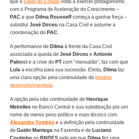
que o
papel do Estado
volta a exercer protagonismo
com o Programa de Aceleração do Crescimento –
PAC
e que
Dilma Rousseff
começa a ganhar força –
substitui
José Dirceu
na Casa Civil e assume a
coordenação do
PAC
.
A performance de
Dilma
à frente da Casa Civil
associada a queda de
José Dirceu
e
Antonio
Palocci
e a crise do
PT
com "mensalão", faz com que
Lula
a escolha para sua sucessão. Eleita,
Dilma
faz
uma clara opção pela continuidade do
modelo
desenvolvimentista
.
A opção pela não continuidade de
Henrique
Meirelles
no Banco Central e sua substituição por um
nome de menor peso político e mais técnico com
Alexandre Tombini
e a definição pela continuidade
de
Guido Mantega
na Fazenda e de
Luciano
Coutinho
no
BNDES
indicam que
Dilma
fez uma