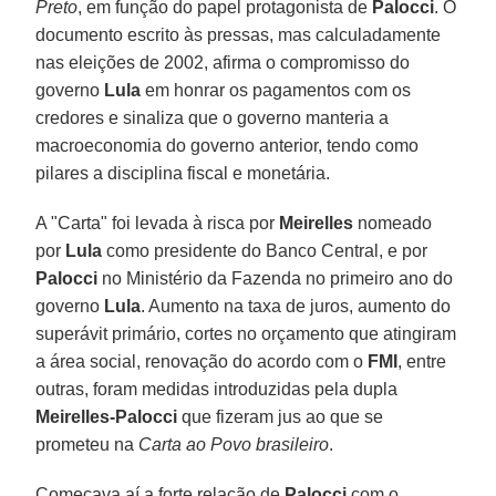
Preto
, em função do papel protagonista de
Palocci
. O
documento escrito às pressas, mas calculadamente
nas eleições de 2002, afirma o compromisso do
governo
Lula
em honrar os pagamentos com os
credores e sinaliza que o governo manteria a
macroeconomia do governo anterior, tendo como
pilares a disciplina fiscal e monetária.
A "Carta" foi levada à risca por
Meirelles
nomeado
por
Lula
como presidente do Banco Central, e por
Palocci
no Ministério da Fazenda no primeiro ano do
governo
Lula
. Aumento na taxa de juros, aumento do
superávit primário, cortes no orçamento que atingiram
a área social, renovação do acordo com o
FMI
, entre
outras, foram medidas introduzidas pela dupla
Meirelles-Palocci
que fizeram jus ao que se
prometeu na
Carta ao Povo brasileiro
.
Começava aí a forte relação de
Palocci
com o