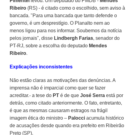
Pimentel
levou. Um deputado do PMDB -
Mendes
Ribeiro
(RS) - é citado como o escolhido, sem aviso à
bancada. "Para uma bancada que tanto defende o
governo, é um desprestígio. O Planalto nem ao
menos ligou para nos informar. Soubemos da notícia
pelos jornais", disse
Lindbergh Farias
, senador do
PT-RJ, sobre a escolha do deputado
Mendes
Ribeiro
.
Explicações inconsistentes
Não estão claras as motivações das denúncias. A
imprensa não é imparcial como quer se fazer
acreditar.- a tese do
PT
é de que
José Serra
está por
detrás, como citado anteriormente. O fato, entretanto,
é que as mesmas causaram estragos na frágil
imagem ética do ministro –
Palocci
acumula histórico
de acusações desde quando era prefeito em Ribeirão
Preto (SP).