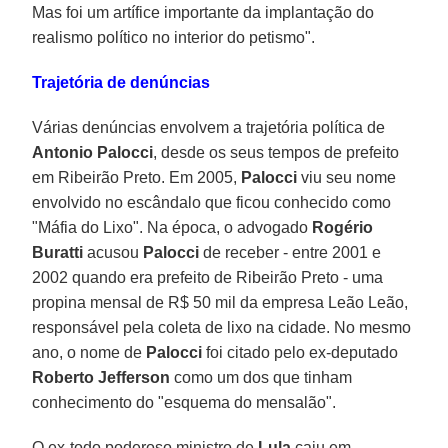
Mas foi um artífice importante da implantação do
realismo político no interior do petismo".
Trajetória de denúncias
Várias denúncias envolvem a trajetória política de
Antonio Palocci
, desde os seus tempos de prefeito
em Ribeirão Preto. Em 2005,
Palocci
viu seu nome
envolvido no escândalo que ficou conhecido como
"Máfia do Lixo". Na época, o advogado
Rogério
Buratti
acusou
Palocci
de receber - entre 2001 e
2002 quando era prefeito de Ribeirão Preto - uma
propina mensal de R$ 50 mil da empresa Leão Leão,
responsável pela coleta de lixo na cidade. No mesmo
ano, o nome de
Palocci
foi citado pelo ex-deputado
Roberto Jefferson
como um dos que tinham
conhecimento do "esquema do mensalão".
O ex-todo poderoso ministro de
Lula
caiu em