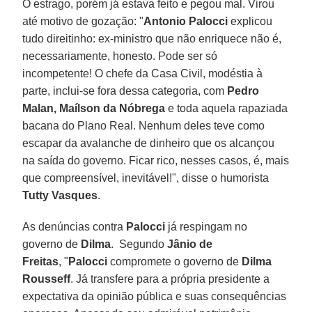
O estrago, porém já estava feito e pegou mal. Virou
até motivo de gozação: "
Antonio Palocci
explicou
tudo direitinho: ex-ministro que não enriquece não é,
necessariamente, honesto. Pode ser só
incompetente! O chefe da Casa Civil, modéstia à
parte, inclui-se fora dessa categoria, com
Pedro
Malan, Maílson da Nóbrega
e toda aquela rapaziada
bacana do Plano Real. Nenhum deles teve como
escapar da avalanche de dinheiro que os alcançou
na saída do governo. Ficar rico, nesses casos, é, mais
que compreensível, inevitável!", disse o humorista
Tutty Vasques
.
As denúncias contra
Palocci
já respingam no
governo de
Dilma
. Segundo
Jânio de
Freitas
, "
Palocci
compromete o governo de
Dilma
Rousseff
. Já transfere para a própria presidente a
expectativa da opinião pública e suas consequências