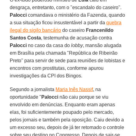
desgraça, entretanto, com o "escandalo do caseiro".
Palocci
comandava o ministério da Fazenda, quando
a sua situação ficou insustentável a partir da
quebra
ilegal do sigilo bancário
do caseiro
Francenildo
Santos Costa
, testemunha de acusação contra
Palocci
no caso da casa do
lobby
, mansão alugada
em Brasília pela chamada "República de Ribeirão
Preto" para servir de sede para reuniões de lobistas e
encontros com prostitutas, conforme apurou
investigações da CPI dos Bingos.
Segundo a jornalista
Maria Inês Nassif
, na
oportunidade "
Palocci
não caiu porque se viu
envolvido em denúncias. Enquanto eram apenas
elas, foi suficientemente poupado pelo mercado,
pelos jornais e também pela oposição. Caiu devido a
um excesso seu, depois de já ter retomado o controle
sobre seu destino no Congresso. Depois de sair-se