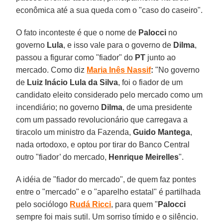
econômica até a sua queda com o "caso do caseiro".
O fato inconteste é que o nome de
Palocci
no
governo
Lula
, e isso vale para o governo de
Dilma
,
passou a figurar como "fiador" do
PT
junto ao
mercado. Como diz
Maria Inês Nassif
:
"No governo
de
Luiz Inácio Lula da Silva
, foi o fiador de um
candidato eleito considerado pelo mercado como um
incendiário; no governo
Dilma
, de uma presidente
com um passado revolucionário que carregava a
tiracolo um ministro da Fazenda,
Guido Mantega
,
nada ortodoxo, e optou por tirar do Banco Central
outro "fiador’ do mercado,
Henrique Meirelles
".
A idéia de "fiador do mercado", de quem faz pontes
entre o "mercado" e o "aparelho estatal" é partilhada
pelo sociólogo
Rudá Ricci
, para quem "
Palocci
sempre foi mais sutil. Um sorriso tímido e o silêncio.