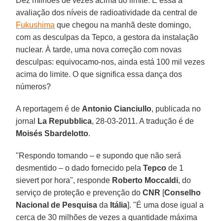
Dez milhões de vezes acima do limite. É essa a
avaliação dos níveis de radioatividade da central de
Fukushima
que chegou na manhã deste domingo,
com as desculpas da Tepco, a gestora da instalação
nuclear. À tarde, uma nova correção com novas
desculpas: equivocamo-nos, ainda está 100 mil vezes
acima do limite. O que significa essa dança dos
números?
A reportagem é de
Antonio Cianciullo
, publicada no
jornal
La Repubblica
, 28-03-2011. A tradução é de
Moisés Sbardelotto
.
"Respondo tomando – e supondo que não será
desmentido – o dado fornecido pela
Tepco
de 1
sievert por hora", responde
Roberto Moccaldi
, do
serviço de proteção e prevenção do
CNR
[
Conselho
Nacional
de
Pesquisa
da
Itália
]. "É uma dose igual a
cerca de 30 milhões de vezes a quantidade máxima