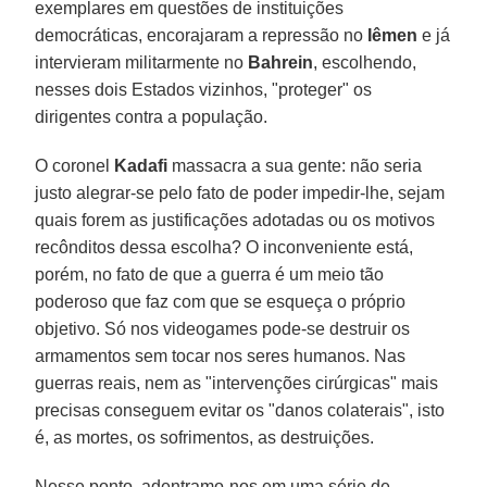
exemplares em questões de instituições
democráticas, encorajaram a repressão no
Iêmen
e já
intervieram militarmente no
Bahrein
, escolhendo,
nesses dois Estados vizinhos, "proteger" os
dirigentes contra a população.
O coronel
Kadafi
massacra a sua gente: não seria
justo alegrar-se pelo fato de poder impedir-lhe, sejam
quais forem as justificações adotadas ou os motivos
recônditos dessa escolha? O inconveniente está,
porém, no fato de que a guerra é um meio tão
poderoso que faz com que se esqueça o próprio
objetivo. Só nos videogames pode-se destruir os
armamentos sem tocar nos seres humanos. Nas
guerras reais, nem as "intervenções cirúrgicas" mais
precisas conseguem evitar os "danos colaterais", isto
é, as mortes, os sofrimentos, as destruições.
Nesse ponto, adentramo-nos em uma série de