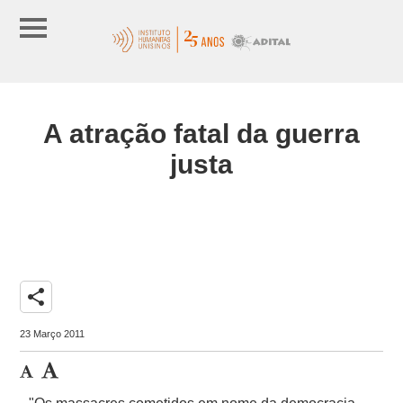
A atração fatal da guerra
justa
share
23 Março 2011