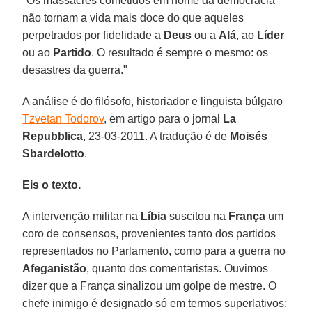
"Os massacres cometidos em nome da democracia
não tornam a vida mais doce do que aqueles
perpetrados por fidelidade a
Deus
ou a
Alá
, ao
Líder
ou ao
Partido
. O resultado é sempre o mesmo: os
desastres da guerra."
A análise é do filósofo, historiador e linguista búlgaro
Tzvetan Todorov
, em artigo para o jornal
La
Repubblica
, 23-03-2011. A tradução é de
Moisés
Sbardelotto
.
Eis o texto.
A intervenção militar na
Líbia
suscitou na
França
um
coro de consensos, provenientes tanto dos partidos
representados no Parlamento, como para a guerra no
Afeganistão
, quanto dos comentaristas. Ouvimos
dizer que a França sinalizou um golpe de mestre. O
chefe inimigo é designado só em termos superlativos: