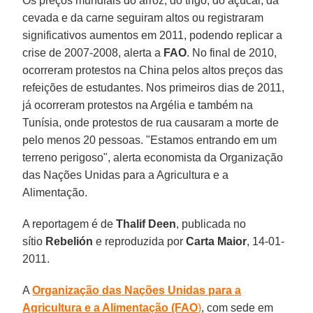
Os preços mundiais do arroz, do trigo, do açúcar, da
cevada e da carne seguiram altos ou registraram
significativos aumentos em 2011, podendo replicar a
crise de 2007-2008, alerta a
FAO
. No final de 2010,
ocorreram protestos na China pelos altos preços das
refeições de estudantes. Nos primeiros dias de 2011,
já ocorreram protestos na Argélia e também na
Tunísia, onde protestos de rua causaram a morte de
pelo menos 20 pessoas. "Estamos entrando em um
terreno perigoso", alerta economista da Organização
das Nações Unidas para a Agricultura e a
Alimentação.
A reportagem é de
Thalif Deen
, publicada no
sítio
Rebelión
e reproduzida por
Carta Maior
, 14-01-
2011.
A
Organização das Nações Unidas para a
Agricultura e a Alimentação (FAO
)
, com sede em