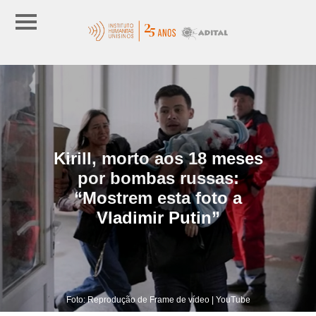
Kirill, morto aos 18 meses
por bombas russas:
“Mostrem esta foto a
Vladimir Putin”
Foto: Reprodução de Frame de vídeo | YouTube