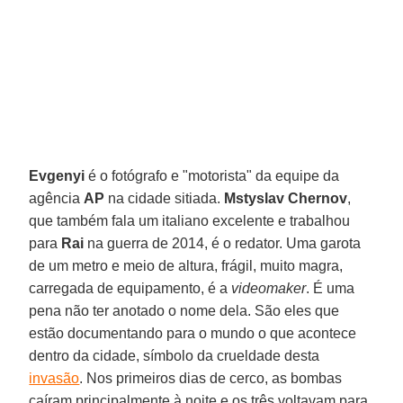
Evgenyi
é o fotógrafo e "motorista" da equipe da
agência
AP
na cidade sitiada.
Mstyslav Chernov
,
que também fala um italiano excelente e trabalhou
para
Rai
na guerra de 2014, é o redator. Uma garota
de um metro e meio de altura, frágil, muito magra,
carregada de equipamento, é a
videomaker
. É uma
pena não ter anotado o nome dela. São eles que
estão documentando para o mundo o que acontece
dentro da cidade, símbolo da crueldade desta
invasão
. Nos primeiros dias de cerco, as bombas
caíram principalmente à noite e os três voltavam para