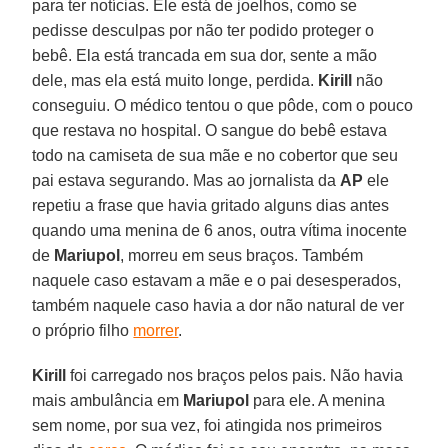
para ter notícias. Ele está de joelhos, como se
pedisse desculpas por não ter podido proteger o
bebê. Ela está trancada em sua dor, sente a mão
dele, mas ela está muito longe, perdida.
Kirill
não
conseguiu. O médico tentou o que pôde, com o pouco
que restava no hospital. O sangue do bebê estava
todo na camiseta de sua mãe e no cobertor que seu
pai estava segurando. Mas ao jornalista da
AP
ele
repetiu a frase que havia gritado alguns dias antes
quando uma menina de 6 anos, outra vítima inocente
de
Mariupol
, morreu em seus braços. Também
naquele caso estavam a mãe e o pai desesperados,
também naquele caso havia a dor não natural de ver
o próprio filho
morrer
.
Kirill
foi carregado nos braços pelos pais. Não havia
mais ambulância em
Mariupol
para ele. A menina
sem nome, por sua vez, foi atingida nos primeiros